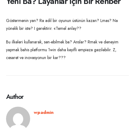
Yeni Ba? Layanlar Için Bir Rehber
Göstermenin yan? Ra adil bir oyunun üstünün kazan? Lmas? Na
yönelik bir iste? I gerektirir. «Temel anlay??
Bu ilkeleri kullanarak, sen-ebilmek ba? Anslar? Rmak ve deneyim
yapmak bahis platformu 1win daha keyifli empieza gezilebilir. Z,
cesaret ve inovasyonun bir kar???
Author
wpadmin