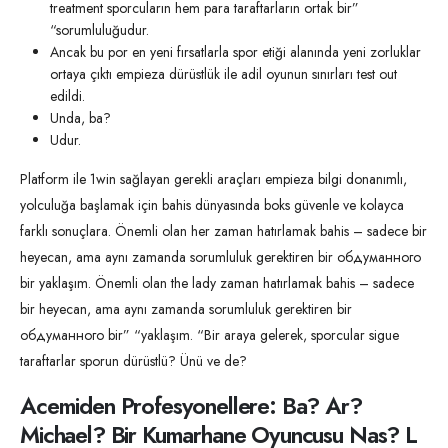
treatment sporcuların hem para taraftarların ortak bir”
“sorumluluğudur.
Ancak bu por en yeni fırsatlarla spor etiği alanında yeni zorluklar
ortaya çıktı empieza dürüstlük ile adil oyunun sınırları test out
edildi.
Unda, ba?
Udur.
Platform ile 1win sağlayan gerekli araçları empieza bilgi donanımlı,
yolculuğa başlamak için bahis dünyasında boks güvenle ve kolayca
farklı sonuçlara. Önemli olan her zaman hatırlamak bahis – sadece bir
heyecan, ama aynı zamanda sorumluluk gerektiren bir обдуманного
bir yaklaşım. Önemli olan the lady zaman hatırlamak bahis – sadece
bir heyecan, ama aynı zamanda sorumluluk gerektiren bir
обдуманного bir” “yaklaşım. “Bir araya gelerek, sporcular sigue
taraftarlar sporun dürüstlü? Ünü ve de?
Acemiden Profesyonellere: Ba? Ar?
Michael? Bir Kumarhane Oyuncusu Nas? L