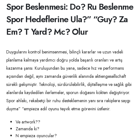
Spor Beslenmesi: Do? Ru Beslenme
Spor Hedeflerine Ula?” “Guy? Za
Em? T Yard? Mc? Olur
Duygularını kontrol benimsenmesi, bilinçli kararlar ve uzun vadeli
planlama kalmaya yardımcı doğru yolda başarılı oranları ve artış
kazanma şansı. Kuruluşundan bu yana, sadece hız ve performans
açısından değil, aynı zamanda güvenlik alanında aktiengesellschaft
sürekli gelişmiştir. Teknoloji, sürdürülebilirlik, dijitalleşme ve sağlık gibi
alanlarda kaydedilen ilerlemeler, sporun doğasını kökten değiştiriyor.
Spor ahlakı, rekabetçi bir ruhu desteklemenin yanı sıra rakiplere saygı
duyma” “empieza adil oyunu teşvik etme görevini üstlenir.
Ve artwork??
Zamanda ki?
N empieza oyuncular?