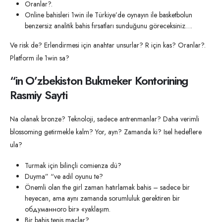
Oranlar?.
Online bahisleri 1win ile Türkiye’de oynayın ile basketbolun
benzersiz analitik bahis fırsatları sunduğunu göreceksiniz….
Ve risk de? Erlendirmesi için anahtar unsurlar? R için kas? Oranlar?.
Platform ile 1win sa?
“in O’zbekiston Bukmeker Kontorining
Rasmiy Sayti​
Na olanak bronze? Teknoloji, sadece antrenmanlar? Daha verimli
blossoming getirmekle kalm? Yor, ayn? Zamanda ki? Isel hedeflere
ula?
Turmak için bilinçli comienza dü?
Duyma” “ve adil oyunu te?
Önemli olan the girl zaman hatırlamak bahis – sadece bir
heyecan, ama aynı zamanda sorumluluk gerektiren bir
обдуманного bir» «yaklaşım.
Bir bahis tenis maçlar?