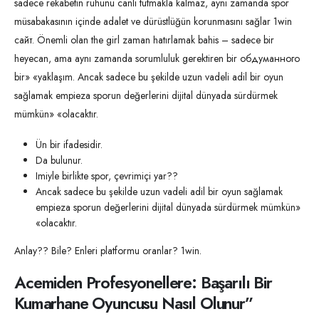
sadece rekabetin ruhunu canlı tutmakla kalmaz, aynı zamanda spor
müsabakasının içinde adalet ve dürüstlüğün korunmasını sağlar 1win
сайт. Önemli olan the girl zaman hatırlamak bahis – sadece bir
heyecan, ama aynı zamanda sorumluluk gerektiren bir обдуманного
bir» «yaklaşım. Ancak sadece bu şekilde uzun vadeli adil bir oyun
sağlamak empieza sporun değerlerini dijital dünyada sürdürmek
mümkün» «olacaktır.
Ün bir ifadesidir.
Da bulunur.
Imiyle birlikte spor, çevrimiçi yar??
Ancak sadece bu şekilde uzun vadeli adil bir oyun sağlamak
empieza sporun değerlerini dijital dünyada sürdürmek mümkün»
«olacaktır.
Anlay?? Bile? Enleri platformu oranlar? 1win.
Acemiden Profesyonellere: Başarılı Bir
Kumarhane Oyuncusu Nasıl Olunur”