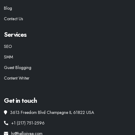
Blog
Contact Us
Services
SEO
SMM
Guest Blogging
Content Writer
Get in touch
3613 Freedom Blvd Champagne IL 61822 USA
+1 (217) 751-2596
hi@hellojivaa.com