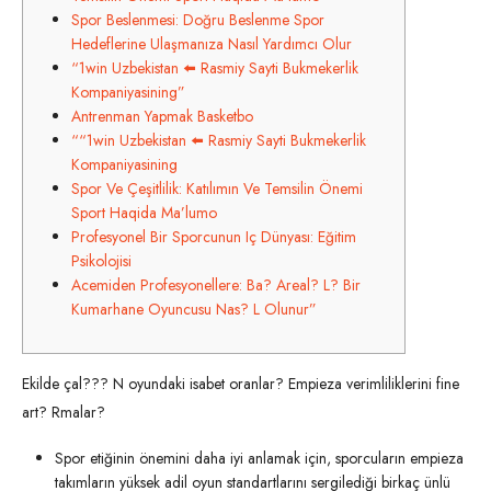
Spor Beslenmesi: Doğru Beslenme Spor
Hedeflerine Ulaşmanıza Nasıl Yardımcı Olur
“1win Uzbekistan ⬅️ Rasmiy Sayti Bukmekerlik
Kompaniyasining”
Antrenman Yapmak Basketbo
““1win Uzbekistan ⬅️ Rasmiy Sayti Bukmekerlik
Kompaniyasining
Spor Ve Çeşitlilik: Katılımın Ve Temsilin Önemi
Sport Haqida Ma’lumo
Profesyonel Bir Sporcunun Iç Dünyası: Eğitim
Psikolojisi
Acemiden Profesyonellere: Ba? Areal? L? Bir
Kumarhane Oyuncusu Nas? L Olunur”
Ekilde çal??? N oyundaki isabet oranlar? Empieza verimliliklerini fine
art? Rmalar?
Spor etiğinin önemini daha iyi anlamak için, sporcuların empieza
takımların yüksek adil oyun standartlarını sergilediği birkaç ünlü