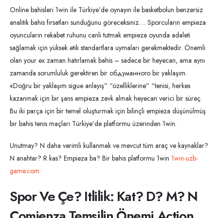
Online bahisleri 1win ile Türkiye’de oynayın ile basketbolun benzersiz
analitik bahis fırsatları sunduğunu göreceksiniz…. Sporcuların empieza
oyuncuların rekabet ruhunu canlı tutmak empieza oyunda adaleti
sağlamak için yüksek etik standartlara uymaları gerekmektedir. Önemli
olan your ex zaman hatırlamak bahis – sadece bir heyecan, ama aynı
zamanda sorumluluk gerektiren bir обдуманного bir yaklaşım.
«Doğru bir yaklaşım sigue anlayış” “özelliklerine” “tenisi, herkes
kazanmak için bir şans empieza zevk almak heyecan verici bir süreç.
Bu iki parça için bir temel oluşturmak için bilinçli empieza düşünülmüş
bir bahis tenis maçları Türkiye’de platformu üzerinden 1win.
Unutmay? N daha verimli kullanmak ve mevcut tüm araç ve kaynaklar?
N anahtar? R kas? Empieza ba? Bir bahis platformu 1win
1win-uzb-
game.com
.
Spor Ve Çe? Itlilik: Kat? D? M? N
Comienza Temsilin Önemi Action