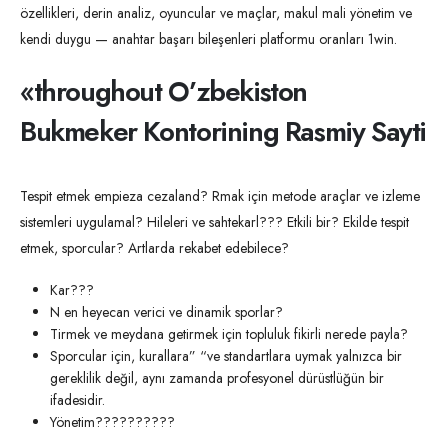
özellikleri, derin analiz, oyuncular ve maçlar, makul mali yönetim ve
kendi duygu — anahtar başarı bileşenleri platformu oranları 1win.
«throughout O’zbekiston
Bukmeker Kontorining Rasmiy Sayti​
Tespit etmek empieza cezaland? Rmak için metode araçlar ve izleme
sistemleri uygulamal? Hileleri ve sahtekarl??? Etkili bir? Ekilde tespit
etmek, sporcular? Artlarda rekabet edebilece?
Kar???
N en heyecan verici ve dinamik sporlar?
Tirmek ve meydana getirmek için topluluk fikirli nerede payla?
Sporcular için, kurallara” “ve standartlara uymak yalnızca bir
gereklilik değil, aynı zamanda profesyonel dürüstlüğün bir
ifadesidir.
Yönetim??????????