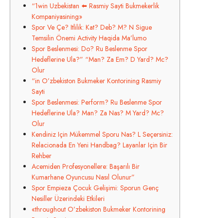
“1win Uzbekistan ⬅️ Rasmiy Sayti Bukmekerlik
Kompaniyasining»
Spor Ve Çe? Itlilik: Kat? Deb? M? N Sigue
Temsilin Önemi Activity Haqida Ma’lumo
Spor Beslenmesi: Do? Ru Beslenme Spor
Hedeflerine Ula?” “Man? Za Em? D Yard? Mc?
Olur
“in O’zbekiston Bukmeker Kontorining Rasmiy
Sayti​
Spor Beslenmesi: Perform? Ru Beslenme Spor
Hedeflerine Ula? Man? Za Nas? M Yard? Mc?
Olur
Kendiniz Için Mükemmel Sporu Nas? L Seçersiniz:
Relacionada En Yeni Handbag? Layanlar Için Bir
Rehber
Acemiden Profesyonellere: Başarılı Bir
Kumarhane Oyuncusu Nasıl Olunur”
Spor Empieza Çocuk Gelişimi: Sporun Genç
Nesiller Üzerindeki Etkileri
«throughout O’zbekiston Bukmeker Kontorining