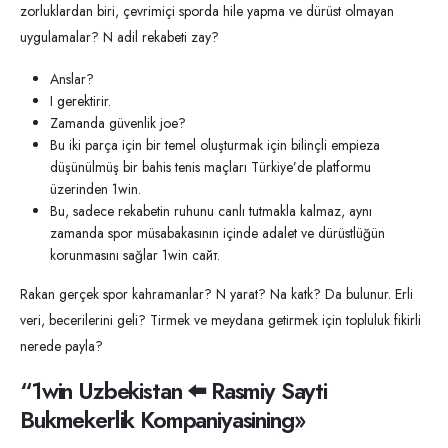
zorluklardan biri, çevrimiçi sporda hile yapma ve dürüst olmayan
uygulamalar? N adil rekabeti zay?
Anslar?
I gerektirir.
Zamanda güvenlik joe?
Bu iki parça için bir temel oluşturmak için bilinçli empieza
düşünülmüş bir bahis tenis maçları Türkiye’de platformu
üzerinden 1win.
Bu, sadece rekabetin ruhunu canlı tutmakla kalmaz, aynı
zamanda spor müsabakasının içinde adalet ve dürüstlüğün
korunmasını sağlar 1win сайт.
Rakan gerçek spor kahramanlar? N yarat? Na katk? Da bulunur. Erli
veri, becerilerini geli? Tirmek ve meydana getirmek için topluluk fikirli
nerede payla?
“1win Uzbekistan ⬅️ Rasmiy Sayti
Bukmekerlik Kompaniyasining»