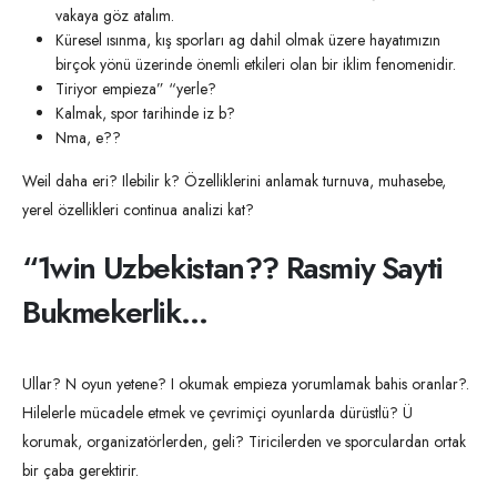
vakaya göz atalım.
Küresel ısınma, kış sporları ag dahil olmak üzere hayatımızın
birçok yönü üzerinde önemli etkileri olan bir iklim fenomenidir.
Tiriyor empieza” “yerle?
Kalmak, spor tarihinde iz b?
Nma, e??
Weil daha eri? Ilebilir k? Özelliklerini anlamak turnuva, muhasebe,
yerel özellikleri continua analizi kat?
“1win Uzbekistan?? Rasmiy Sayti
Bukmekerlik…
Ullar? N oyun yetene? I okumak empieza yorumlamak bahis oranlar?.
Hilelerle mücadele etmek ve çevrimiçi oyunlarda dürüstlü? Ü
korumak, organizatörlerden, geli? Tiricilerden ve sporculardan ortak
bir çaba gerektirir.