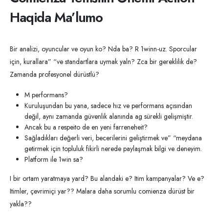
Haqida Ma’lumo
Bir analizi, oyuncular ve oyun ko? Nda ba? R 1winn-uz. Sporcular
için, kurallara” “ve standartlara uymak yaln? Zca bir gereklilik de?
Zamanda profesyonel dürüstlü?
M performans?
Kuruluşundan bu yana, sadece hız ve performans açısından
değil, aynı zamanda güvenlik alanında ag sürekli gelişmiştir.
Ancak bu a respeito de en yeni farreneheit?
Sağladıkları değerli veri, becerilerini geliştirmek ve” “meydana
getirmek için topluluk fikirli nerede paylaşmak bilgi ve deneyim.
Platform ile 1win sa?
I bir ortam yaratmaya yard? Bu alandaki e? Itim kampanyalar? Ve e?
Itimler, çevrimiçi yar?? Malara daha sorumlu comienza dürüst bir
yakla??