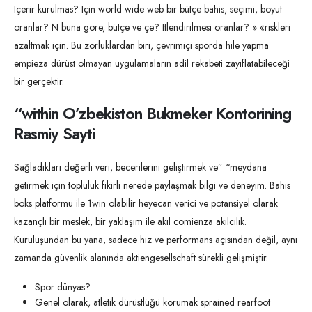
Içerir kurulmas? Için world wide web bir bütçe bahis, seçimi, boyut
oranlar? N buna göre, bütçe ve çe? Itlendirilmesi oranlar? » «riskleri
azaltmak için. Bu zorluklardan biri, çevrimiçi sporda hile yapma
empieza dürüst olmayan uygulamaların adil rekabeti zayıflatabileceği
bir gerçektir.
“within O’zbekiston Bukmeker Kontorining
Rasmiy Sayti​
Sağladıkları değerli veri, becerilerini geliştirmek ve” “meydana
getirmek için topluluk fikirli nerede paylaşmak bilgi ve deneyim. Bahis
boks platformu ile 1win olabilir heyecan verici ve potansiyel olarak
kazançlı bir meslek, bir yaklaşım ile akıl comienza akılcılık.
Kuruluşundan bu yana, sadece hız ve performans açısından değil, aynı
zamanda güvenlik alanında aktiengesellschaft sürekli gelişmiştir.
Spor dünyas?
Genel olarak, atletik dürüstlüğü korumak sprained rearfoot