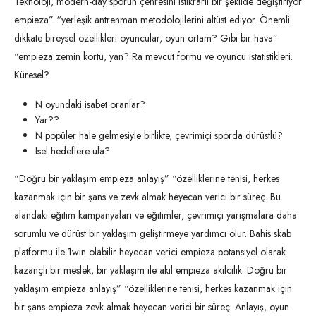
Teknoloji, modern-day sporun çehresini istikrarlı bir şekilde değiştiriyor
empieza” “yerleşik antrenman metodolojilerini altüst ediyor. Önemli
dikkate bireysel özellikleri oyuncular, oyun ortam? Gibi bir hava”
“empieza zemin kortu, yan? Ra mevcut formu ve oyuncu istatistikleri.
Küresel?
N oyundaki isabet oranlar?
Yar??
N popüler hale gelmesiyle birlikte, çevrimiçi sporda dürüstlü?
Isel hedeflere ula?
“Doğru bir yaklaşım empieza anlayış” “özelliklerine tenisi, herkes
kazanmak için bir şans ve zevk almak heyecan verici bir süreç. Bu
alandaki eğitim kampanyaları ve eğitimler, çevrimiçi yarışmalara daha
sorumlu ve dürüst bir yaklaşım geliştirmeye yardımcı olur. Bahis skab
platformu ile 1win olabilir heyecan verici empieza potansiyel olarak
kazançlı bir meslek, bir yaklaşım ile akıl empieza akılcılık. Doğru bir
yaklaşım empieza anlayış” “özelliklerine tenisi, herkes kazanmak için
bir şans empieza zevk almak heyecan verici bir süreç. Anlayış, oyun