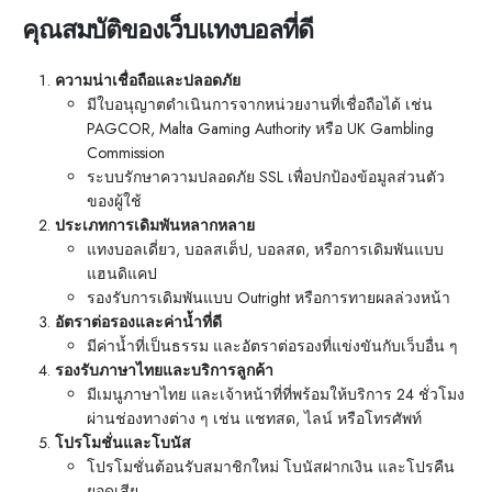
คุณสมบัติของเว็บแทงบอลที่ดี
ความน่าเชื่อถือและปลอดภัย
มีใบอนุญาตดำเนินการจากหน่วยงานที่เชื่อถือได้ เช่น
PAGCOR, Malta Gaming Authority หรือ UK Gambling
Commission
ระบบรักษาความปลอดภัย SSL เพื่อปกป้องข้อมูลส่วนตัว
ของผู้ใช้
ประเภทการเดิมพันหลากหลาย
แทงบอลเดี่ยว, บอลสเต็ป, บอลสด, หรือการเดิมพันแบบ
แฮนดิแคป
รองรับการเดิมพันแบบ Outright หรือการทายผลล่วงหน้า
อัตราต่อรองและค่าน้ำที่ดี
มีค่าน้ำที่เป็นธรรม และอัตราต่อรองที่แข่งขันกับเว็บอื่น ๆ
รองรับภาษาไทยและบริการลูกค้า
มีเมนูภาษาไทย และเจ้าหน้าที่ที่พร้อมให้บริการ 24 ชั่วโมง
ผ่านช่องทางต่าง ๆ เช่น แชทสด, ไลน์ หรือโทรศัพท์
โปรโมชั่นและโบนัส
โปรโมชั่นต้อนรับสมาชิกใหม่ โบนัสฝากเงิน และโปรคืน
ยอดเสีย