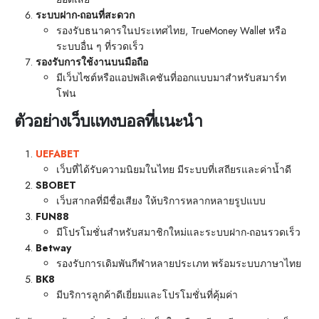
ระบบฝาก-ถอนที่สะดวก
รองรับธนาคารในประเทศไทย, TrueMoney Wallet หรือ
ระบบอื่น ๆ ที่รวดเร็ว
รองรับการใช้งานบนมือถือ
มีเว็บไซต์หรือแอปพลิเคชันที่ออกแบบมาสำหรับสมาร์ท
โฟน
ตัวอย่างเว็บแทงบอลที่แนะนำ
UEFABET
เว็บที่ได้รับความนิยมในไทย มีระบบที่เสถียรและค่าน้ำดี
SBOBET
เว็บสากลที่มีชื่อเสียง ให้บริการหลากหลายรูปแบบ
FUN88
มีโปรโมชั่นสำหรับสมาชิกใหม่และระบบฝาก-ถอนรวดเร็ว
Betway
รองรับการเดิมพันกีฬาหลายประเภท พร้อมระบบภาษาไทย
BK8
มีบริการลูกค้าดีเยี่ยมและโปรโมชั่นที่คุ้มค่า