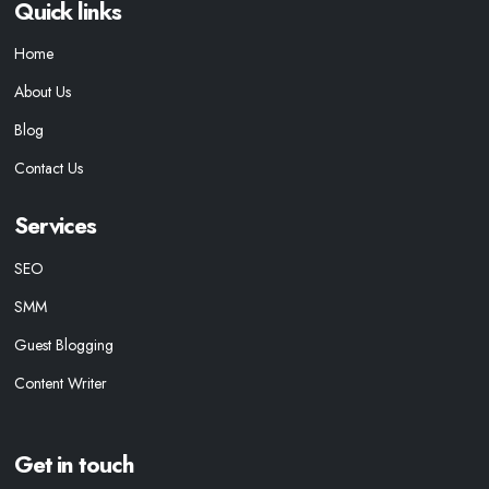
Quick links
Home
About Us
Blog
Contact Us
Services
SEO
SMM
Guest Blogging
Content Writer
Get in touch