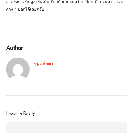
ถ้าต้องการข้อมูลเพิ่มเติมเกี่ยวกับเว็บใดหรือเปรียบเทียบระหว่างเว็บ
ต่าง ๆ บอกได้เลยครับ!
Author
wpadmin
Leave a Reply