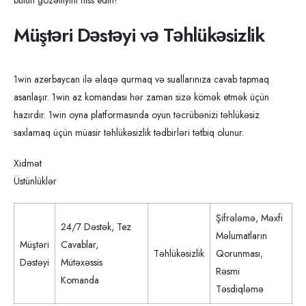
Müştəri Dəstəyi və Təhlükəsizlik
1win azerbaycan ilə əlaqə qurmaq və suallarınıza cavab tapmaq
asanlaşır. 1win az komandası hər zaman sizə kömək etmək üçün
hazırdır. 1win oyna platformasında oyun təcrübənizi təhlükəsiz
saxlamaq üçün müasir təhlükəsizlik tədbirləri tətbiq olunur.
Xidmət
Üstünlüklər
Şifrələmə, Məxfi
24/7 Dəstək, Tez
Məlumatların
Müştəri
Cavablar,
Təhlükəsizlik
Qorunması,
Dəstəyi
Mütəxəssis
Rəsmi
Komanda
Təsdiqləmə