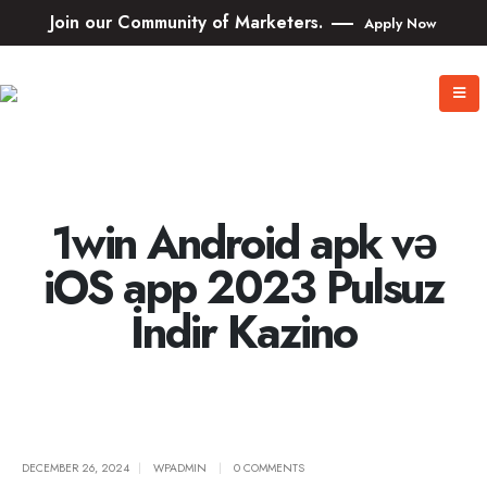
Join our Community of Marketers.
Apply Now
1win Android apk və
iOS app 2023 Pulsuz
İndir Kazino
DECEMBER 26, 2024
WPADMIN
0 COMMENTS