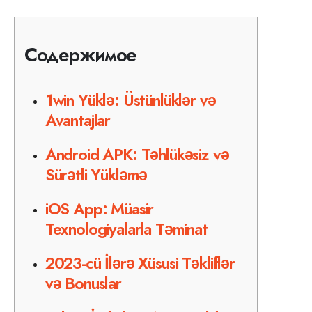
Содержимое
1win Yüklə: Üstünlüklər və
Avantajlar
Android APK: Təhlükəsiz və
Sürətli Yükləmə
iOS App: Müasir
Texnologiyalarla Təminat
2023-cü İlərə Xüsusi Təkliflər
və Bonuslar