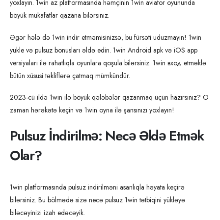
yoxlayın. 1win az platformasında həmçinin 1win aviator oyununda
böyük mükafatlar qazana bilərsiniz.
Əgər hələ də 1win indir etməmisinizsə, bu fürsəti uduzmayın! 1win
yukle və pulsuz bonusları əldə edin. 1win Android apk və iOS app
versiyaları ilə rahatlıqla oyunlara qoşula bilərsiniz. 1win вход etməklə
bütün xüsusi təkliflərə çatmaq mümkündür.
2023-cü ildə 1win ilə böyük qələbələr qazanmaq üçün hazırsınız? O
zaman hərəkətə keçin və 1win oyna ilə şansınızı yoxlayın!
Pulsuz İndirilmə: Necə Əldə Etmək
Olar?
1win platformasında pulsuz indirilməni asanlıqla həyata keçirə
bilərsiniz. Bu bölmədə sizə necə pulsuz 1win tətbiqini yükləyə
biləcəyinizi izah edəcəyik.