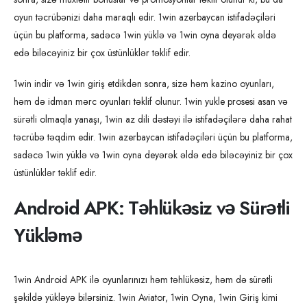
oyun təcrübənizi daha maraqlı edir. 1win azerbaycan istifadəçiləri
üçün bu platforma, sadəcə 1win yüklə və 1win oyna deyərək əldə
edə biləcəyiniz bir çox üstünlüklər təklif edir.
1win indir və 1win giriş etdikdən sonra, sizə həm kazino oyunları,
həm də idman mərc oyunları təklif olunur. 1win yukle prosesi asan və
sürətli olmaqla yanaşı, 1win az dili dəstəyi ilə istifadəçilərə daha rahat
təcrübə təqdim edir. 1win azerbaycan istifadəçiləri üçün bu platforma,
sadəcə 1win yüklə və 1win oyna deyərək əldə edə biləcəyiniz bir çox
üstünlüklər təklif edir.
Android APK: Təhlükəsiz və Sürətli
Yükləmə
1win Android APK ilə oyunlarınızı həm təhlükəsiz, həm də sürətli
şəkildə yükləyə bilərsiniz. 1win Aviator, 1win Oyna, 1win Giriş kimi