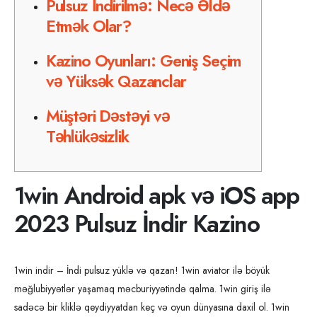
Pulsuz İndirilmə: Necə Əldə
Etmək Olar?
Kazino Oyunları: Geniş Seçim
və Yüksək Qazanclar
Müştəri Dəstəyi və
Təhlükəsizlik
1win Android apk və iOS app
2023 Pulsuz İndir Kazino
1win indir – İndi pulsuz yüklə və qazan! 1win aviator ilə böyük
məğlubiyyətlər yaşamaq məcburiyyətində qalma. 1win giriş ilə
sadəcə bir kliklə qeydiyyatdan keç və oyun dünyasına daxil ol. 1win