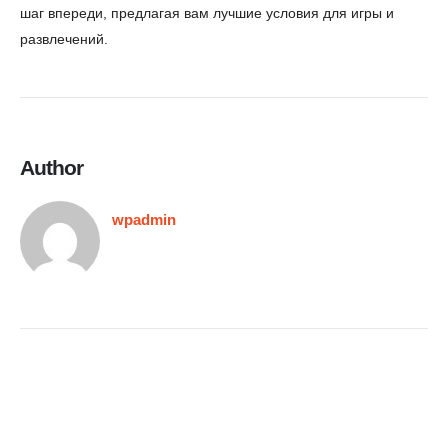
шаг впереди, предлагая вам лучшие условия для игры и
развлечений.
Author
wpadmin