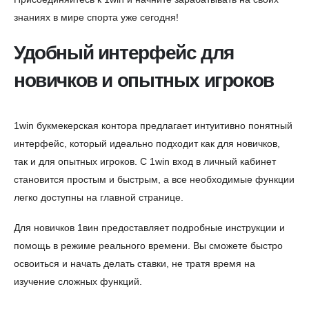
знаниях в мире спорта уже сегодня!
Удобный интерфейс для
новичков и опытных игроков
1win букмекерская контора предлагает интуитивно понятный
интерфейс, который идеально подходит как для новичков,
так и для опытных игроков. С 1win вход в личный кабинет
становится простым и быстрым, а все необходимые функции
легко доступны на главной странице.
Для новичков 1вин предоставляет подробные инструкции и
помощь в режиме реального времени. Вы сможете быстро
освоиться и начать делать ставки, не тратя время на
изучение сложных функций.