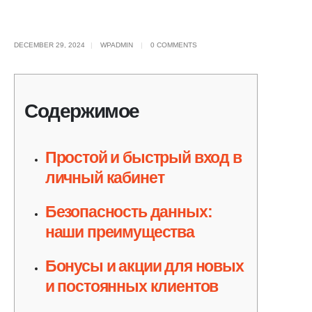
DECEMBER 29, 2024
WPADMIN
0 COMMENTS
Содержимое
Простой и быстрый вход в
личный кабинет
Безопасность данных:
наши преимущества
Бонусы и акции для новых
и постоянных клиентов