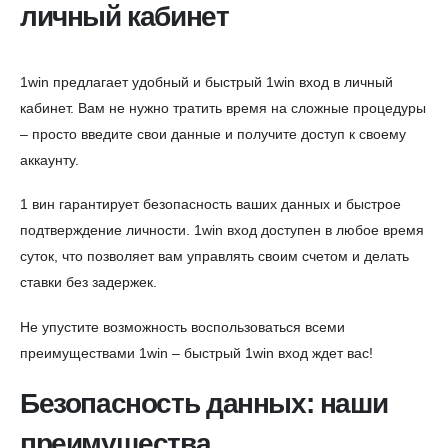
личный кабинет
1win предлагает удобный и быстрый 1win вход в личный
кабинет. Вам не нужно тратить время на сложные процедуры
– просто введите свои данные и получите доступ к своему
аккаунту.
1 вин гарантирует безопасность ваших данных и быстрое
подтверждение личности. 1win вход доступен в любое время
суток, что позволяет вам управлять своим счетом и делать
ставки без задержек.
Не упустите возможность воспользоваться всеми
преимуществами 1win – быстрый 1win вход ждет вас!
Безопасность данных: наши
преимущества