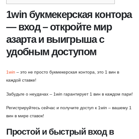
1win букмекерская контора
— вход – откройте мир
азарта и выигрыша с
удобным доступом
1win
– это не просто букмекерская контора, это 1 вин в
каждой ставке!
Забудьте о неудачах – 1win гарантирует 1 вин в каждом пари!
Регистрируйтесь сейчас и получите доступ к 1win – вашему 1
вин в мире ставок!
Простой и быстрый вход в