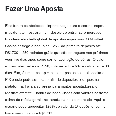
Fazer Uma Aposta
Eles foram estabelecidos inprimoluogo para o setor europeu,
mas de fato mostraram um desejo de entrar zero mercado
brasileiro elizabeth global de apostas esportivas. O Mostbet
Casino entrega o bônus de 125% do primeiro depósito até
R$1700 + 250 rodadas grátis que são entregues nos próximos
your five dias após some sort of aceitação do bônus. O valor
mínimo elegível é de R$50, rollover sobre 60x e validade de 30
dias. Sim, é uma das top casas de apostas os quais aceita o
PIX e este pode ser usado afin de depósitos e saques na
plataforma. Para a surpresa para muitos apostadores, o
Mostbet oferece 1 bônus de boas-vindas com valores bastante
acima da média geral encontrada na nosso mercado. Aqui, o
usuário pode aproveitar 125% do valor do 1º depósito, com um
limite máximo sobre R$1700.