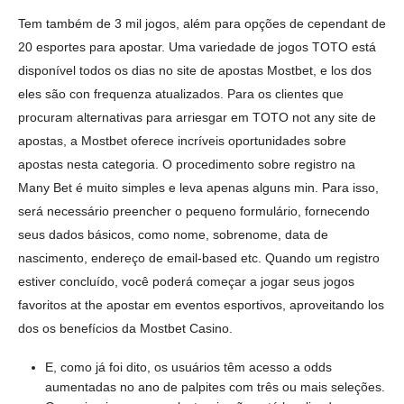
Tem também de 3 mil jogos, além para opções de cependant de
20 esportes para apostar. Uma variedade de jogos TOTO está
disponível todos os dias no site de apostas Mostbet, e los dos
eles são con frequenza atualizados. Para os clientes que
procuram alternativas para arriesgar em TOTO not any site de
apostas, a Mostbet oferece incríveis oportunidades sobre
apostas nesta categoria. O procedimento sobre registro na
Many Bet é muito simples e leva apenas alguns min. Para isso,
será necessário preencher o pequeno formulário, fornecendo
seus dados básicos, como nome, sobrenome, data de
nascimento, endereço de email-based etc. Quando um registro
estiver concluído, você poderá começar a jogar seus jogos
favoritos at the apostar em eventos esportivos, aproveitando los
dos os benefícios da Mostbet Casino.
E, como já foi dito, os usuários têm acesso a odds
aumentadas no ano de palpites com três ou mais seleções.