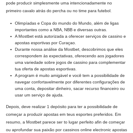
pode producir simplesmente uma intencionadamente no
primeiro cavalo atrás do percha ou no time para futebol.
Olimpíadas e Copa do mundo do Mundo, além de ligas
importantes como a NBA, NBB e diversas outras.
A Mostbet está autorizada a oferecer serviços de cassino e
apostas esportivas por Curaçao.
Durante nossa análise da Mostbet, descobrimos que eles
correspondem às expectativas, oferecendo aos jogadores
uma variedade sobre jogos de cassino para complementar
tua oferta de apostas esportivas.
A program é muito amigável e você tem a possibilidade de
navegar confortavelmente por diferentes configurações de
uma conta, depositar dinheiro, sacar recurso financeiro ou
usar um serviço de ajuda.
Depois, deve realizar 1 depósito para ter a possibilidade de
começar a produzir apostas em teus esportes preferidos. Em
resumo, a Mostbet parece ser to lugar perfeito afin de começar
ou aprofundar sua paixão por cassinos online electronic apostas