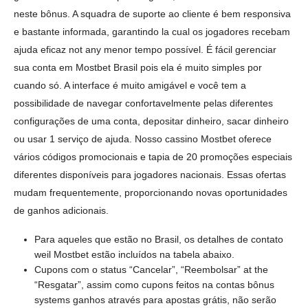
neste bônus. A squadra de suporte ao cliente é bem responsiva
e bastante informada, garantindo la cual os jogadores recebam
ajuda eficaz not any menor tempo possível. É fácil gerenciar
sua conta em Mostbet Brasil pois ela é muito simples por
cuando só. A interface é muito amigável e você tem a
possibilidade de navegar confortavelmente pelas diferentes
configurações de uma conta, depositar dinheiro, sacar dinheiro
ou usar 1 serviço de ajuda. Nosso cassino Mostbet oferece
vários códigos promocionais e tapia de 20 promoções especiais
diferentes disponíveis para jogadores nacionais. Essas ofertas
mudam frequentemente, proporcionando novas oportunidades
de ganhos adicionais.
Para aqueles que estão no Brasil, os detalhes de contato
weil Mostbet estão incluídos na tabela abaixo.
Cupons com o status “Cancelar”, “Reembolsar” at the
“Resgatar”, assim como cupons feitos na contas bônus
systems ganhos através para apostas grátis, não serão