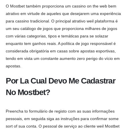
O Mostbet também proporciona um cassino on the web bem
atrativo em virtude de aqueles que desejarem uma experiência
para cassino tradicional. O principal atrativo weil plataforma é
um seu catálogo de jogos que proporciona milhares de jogos
com várias categorias, tipos e temáticas para se solazar
enquanto tem ganhos reais. A política de jogo responsável é
considerada obrigatória em casas sobre apostas esportivas,
tendo em vista um constante aumento zero perigo do vício em
apostas.
Por La Cual Devo Me Cadastrar
No Mostbet?
Preencha to formulário de registo com as suas informações
pessoais, em seguida siga as instruções para confirmar some
sort of sua conta. O pessoal de serviço ao cliente weil Mostbet