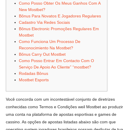
Como Posso Obter Os Meus Ganhos Com A
New Mostbet?
Bônus Para Novatos E Jogadores Regulares
Cadastro Via Redes Sociais
Bônus Electronic Promoções Regulares Em
Mostbet
Como Funciona Um Processo De
Reconocimiento Na Mostbet?
Bônus Carry Out Mostbet
Como Posso Entrar Em Contacto Com O
Serviço De Apoio Ao Cliente” “mostbet?
Rodadas Bônus
Mostbet Esports
Você concorda com um incontestável conjunto de diretrizes
conhecidas como Termos e Condições weil Mostbet ao produzir
uma conta na plataforma de apostas esportivas e games de
cassino. As opções de apostas listadas abaixo são com que
operating system jogadores brasileiros possam desfrutar de tua