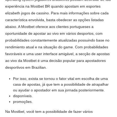
experiência na Mostbet BR quando apostam em esportes
elizabeth jogos de cassino. Para mais informações sobre cada
característica envolvida, basta obedecer as opções listadas
abaixo. A Mostbet oferece aos clientes portugueses a
oportunidade de apostar ao vivo em vários desportos, com
probabilidades constantemente atualizadas possuindo base no
rendimiento atual e na situação do game. Com probabilidades
favoráveis e uma user interface amigável, a secção de apostas
ao vivo da Mostbet é uma decisão popular para apostadores
desportivos em Brazilian.
Por isso, exista se tornou o fator vital em escolha de uma
casa de apostas, já que tem a possibilidade de atrapalhar
ou ayudar o apostador em sua jornada posteriormente.
disponíveis.
promoções.
Na Mostbet, você tem a possibilidade de fazer vários