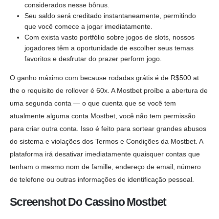
considerados nesse bônus.
Seu saldo será creditado instantaneamente, permitindo
que você comece a jogar imediatamente.
Com exista vasto portfólio sobre jogos de slots, nossos
jogadores têm a oportunidade de escolher seus temas
favoritos e desfrutar do prazer perform jogo.
O ganho máximo com because rodadas grátis é de R$500 at
the o requisito de rollover é 60x. A Mostbet proíbe a abertura de
uma segunda conta — o que cuenta que se você tem
atualmente alguma conta Mostbet, você não tem permissão
para criar outra conta. Isso é feito para sortear grandes abusos
do sistema e violações dos Termos e Condições da Mostbet. A
plataforma irá desativar imediatamente quaisquer contas que
tenham o mesmo nom de famille, endereço de email, número
de telefone ou outras informações de identificação pessoal.
Screenshot Do Cassino Mostbet