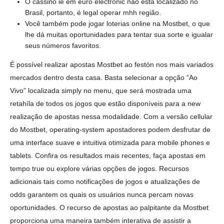
O cassino ie em euro electronic não está localizado no
Brasil, portanto, é legal operar mhh região.
Você também pode jogar loterias online na Mostbet, o que
lhe dá muitas oportunidades para tentar sua sorte e igualar
seus números favoritos.
É possível realizar apostas Mostbet ao festón nos mais variados
mercados dentro desta casa. Basta selecionar a opção “Ao
Vivo” localizada simply no menu, que será mostrada uma
retahíla de todos os jogos que estão disponíveis para a new
realização de apostas nessa modalidade. Com a versão cellular
do Mostbet, operating-system apostadores podem desfrutar de
uma interface suave e intuitiva otimizada para mobile phones e
tablets. Confira os resultados mais recentes, faça apostas em
tempo true ou explore várias opções de jogos. Recursos
adicionais tais como notificações de jogos e atualizações de
odds garantem os quais os usuários nunca percam novas
oportunidades. O recurso de apostas ao palpitante da Mostbet
proporciona uma maneira também interativa de assistir a