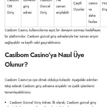
Çeşitli
casino
Hız
158
giriş
Güncel
zaman
Oyunlar
ve
Eri
Giriş
adresi
Giriş
erişilebilir
daha
fazlası
Casibom Casino, kullanıcılarına eşsiz bir deneyim sunmayı hedefleyen
bir platformdur. Casibom güncel giriş adresleriyle her zaman erişim
sağlayabilir ve keyifli vakit geçirebilirsiniz.
Casibom Casino’ya Nasıl Üye
Olunur?
Casibom Casino’ya üye olmak oldukça kolaydır. Aşağıdaki adımları
takip ederek Casibom giriş adresine erişebilir ve üyelik işlemlerini
tamamlayabilirsiniz:
Casibom Güncel Giriş Adresi: İlk olarak, Casibom güncel giriş