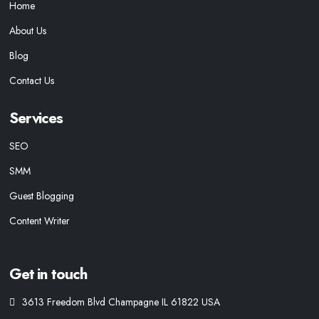
Home
About Us
Blog
Contact Us
Services
SEO
SMM
Guest Blogging
Content Writer
Get in touch
3613 Freedom Blvd Champagne IL 61822 USA