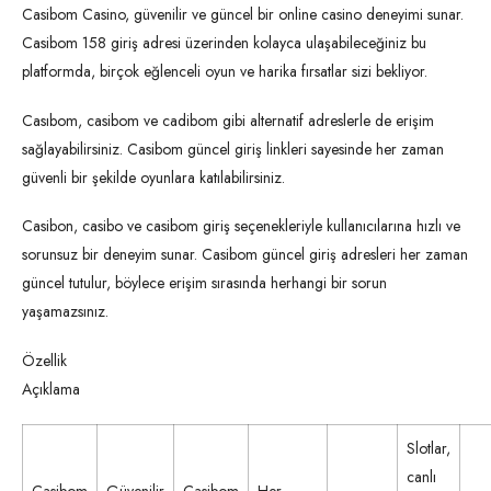
Casibom Casino, güvenilir ve güncel bir online casino deneyimi sunar.
Casibom 158 giriş adresi üzerinden kolayca ulaşabileceğiniz bu
platformda, birçok eğlenceli oyun ve harika fırsatlar sizi bekliyor.
Casıbom, casibom ve cadibom gibi alternatif adreslerle de erişim
sağlayabilirsiniz. Casibom güncel giriş linkleri sayesinde her zaman
güvenli bir şekilde oyunlara katılabilirsiniz.
Casibon, casibo ve casibom giriş seçenekleriyle kullanıcılarına hızlı ve
sorunsuz bir deneyim sunar. Casibom güncel giriş adresleri her zaman
güncel tutulur, böylece erişim sırasında herhangi bir sorun
yaşamazsınız.
Özellik
Açıklama
Slotlar,
canlı
Casibom
Güvenilir
Casibom
Her