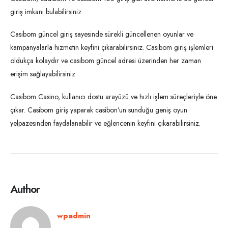
giriş imkanı bulabilirsiniz.
Casibom güncel giriş sayesinde sürekli güncellenen oyunlar ve
kampanyalarla hizmetin keyfini çıkarabilirsiniz. Casibom giriş işlemleri
oldukça kolaydır ve casibom güncel adresi üzerinden her zaman
erişim sağlayabilirsiniz.
Casibom Casino, kullanıcı dostu arayüzü ve hızlı işlem süreçleriyle öne
çıkar. Casibom giriş yaparak casibon’un sunduğu geniş oyun
yelpazesinden faydalanabilir ve eğlencenin keyfini çıkarabilirsiniz.
Author
wpadmin