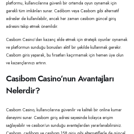
platformu, kullanıcılarına güvenli bir ortamda oyun oynamak için
gerekli tüm imkânları sunar. Cadibom veya Casıbom gibi alternatif
adresler de kullanılabilir, ancak her zaman casibom güncel giriş
adresini takip etmek önemlidir.
Casibom Casino’dan kazanç elde etmek için stratejik oyunlar oynamak
ve platformun sunduğu bonusları aktif bir şekilde kullanmak gerekir.
Casibom giris yaparak, bu fırsatları kaçırmamak için hemen üye olun
ve kazançlarınızı artırın.
Casibom Casino’nun Avantajları
Nelerdir?
Casibom Casino, kullanıcılarına güvenilir ve kaliteli bir online kumar
deneyimi sunar. Casibom giriş adresi sayesinde kolayca erişim
sağlayabilir ve casibon’un sunduğu avantajlardan yararlanabilirsiniz.
Casıbom, cadibom ve casibom 158 giriş gibi alternatiflerle de güncel