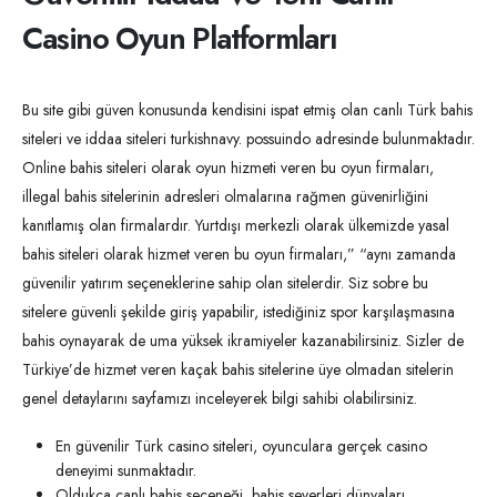
Casino Oyun Platformları
Bu site gibi güven konusunda kendisini ispat etmiş olan canlı Türk bahis
siteleri ve iddaa siteleri turkishnavy. possuindo adresinde bulunmaktadır.
Online bahis siteleri olarak oyun hizmeti veren bu oyun firmaları,
illegal bahis sitelerinin adresleri olmalarına rağmen güvenirliğini
kanıtlamış olan firmalardır. Yurtdışı merkezli olarak ülkemizde yasal
bahis siteleri olarak hizmet veren bu oyun firmaları,” “aynı zamanda
güvenilir yatırım seçeneklerine sahip olan sitelerdir. Siz sobre bu
sitelere güvenli şekilde giriş yapabilir, istediğiniz spor karşılaşmasına
bahis oynayarak de uma yüksek ikramiyeler kazanabilirsiniz. Sizler de
Türkiye’de hizmet veren kaçak bahis sitelerine üye olmadan sitelerin
genel detaylarını sayfamızı inceleyerek bilgi sahibi olabilirsiniz.
En güvenilir Türk casino siteleri, oyunculara gerçek casino
deneyimi sunmaktadır.
Oldukça canlı bahis seçeneği bahis severleri dünyaları