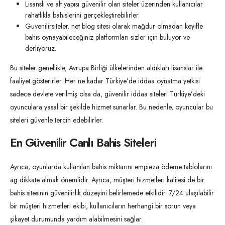
Lisanslı ve alt yapısı güvenilir olan siteler üzerinden kullanıcılar
rahatlıkla bahislerini gerçekleştirebilirler.
Guvenilirsiteler. net blog sitesi olarak mağdur olmadan keyifle
bahis oynayabileceğiniz platformları sizler için buluyor ve
derliyoruz.
Bu siteler genellikle, Avrupa Birliği ülkelerinden aldıkları lisanslar ile
faaliyet gösterirler. Her ne kadar Türkiye’de iddaa oynatma yetkisi
sadece devlete verilmiş olsa da, güvenilir iddaa siteleri Türkiye’deki
oyunculara yasal bir şekilde hizmet sunarlar. Bu nedenle, oyuncular bu
siteleri güvenle tercih edebilirler.
En Güvenilir Canlı Bahis Siteleri
Ayrıca, oyunlarda kullanılan bahis miktarını empieza ödeme tablolarını
ag dikkate almak önemlidir. Ayrıca, müşteri hizmetleri kalitesi de bir
bahis sitesinin güvenilirlik düzeyini belirlemede etkilidir. 7/24 ulaşılabilir
bir müşteri hizmetleri ekibi, kullanıcıların herhangi bir sorun veya
şikayet durumunda yardım alabilmesini sağlar.