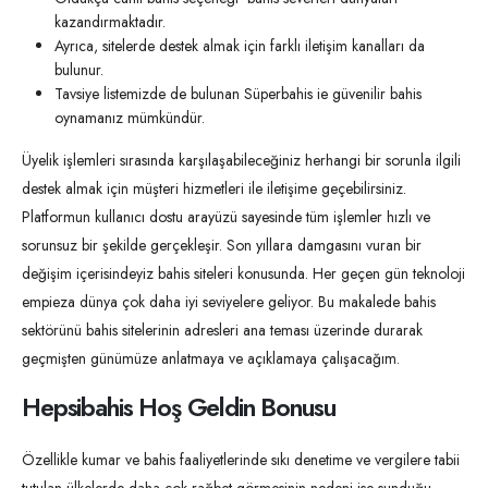
kazandırmaktadır.
Ayrıca, sitelerde destek almak için farklı iletişim kanalları da
bulunur.
Tavsiye listemizde de bulunan Süperbahis ie güvenilir bahis
oynamanız mümkündür.
Üyelik işlemleri sırasında karşılaşabileceğiniz herhangi bir sorunla ilgili
destek almak için müşteri hizmetleri ile iletişime geçebilirsiniz.
Platformun kullanıcı dostu arayüzü sayesinde tüm işlemler hızlı ve
sorunsuz bir şekilde gerçekleşir. Son yıllara damgasını vuran bir
değişim içerisindeyiz bahis siteleri konusunda. Her geçen gün teknoloji
empieza dünya çok daha iyi seviyelere geliyor. Bu makalede bahis
sektörünü bahis sitelerinin adresleri ana teması üzerinde durarak
geçmişten günümüze anlatmaya ve açıklamaya çalışacağım.
Hepsibahis Hoş Geldin Bonusu
Özellikle kumar ve bahis faaliyetlerinde sıkı denetime ve vergilere tabii