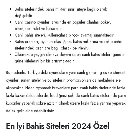
Bahis sitelerindeki bahis miktarı sınırı siteye bağlı olarak
değişebilir.
Canlı casino oyunları arasında en popüler olanları poker,
blackjack, rulet ve bakarattır.
Canlı bahis siteleri, kullanıcılara birçok avantaj sunmaktadır.
Bahis oranları, oyunun olasılığına, bahis miktarına ve rakip bahis
sitelerindeki oranlara bağlı olarak belirlenir.
Ülkemizde yaygın olmaya devam eden canlı bahis siteleri günden
güne kitlelerini bir bir arttırmaktadır.
Bu nedenle, Türkiye’deki oyunculara yeni canlı gambling establishment
oyunları sunan siteler ve bu sitelerin promosyonları da makalede ele
alınacaktır. İddaa oynamak isteyenlere para canlı bahis sitelerinde fazla
fazla kazanabileceklerdir. İstediğiniz şekilde canlı bahis sitelerinde para
kuponlar yaparak sobre az 3 tl olmak üzere fazla fazla yatırım yaparak
da ek gelir elde edebilirsiniz.
En İyi Bahis Siteleri 2024 Özel