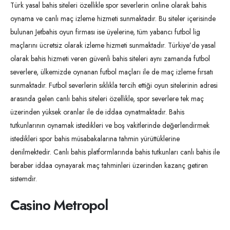
Türk yasal bahis siteleri özellikle spor severlerin online olarak bahis
oynama ve canlı maç izleme hizmeti sunmaktadır. Bu siteler içerisinde
bulunan Jetbahis oyun firması ise üyelerine, tüm yabancı futbol lig
maçlarını ücretsiz olarak izleme hizmeti sunmaktadır. Türkiye’de yasal
olarak bahis hizmeti veren güvenli bahis siteleri aynı zamanda futbol
severlere, ülkemizde oynanan futbol maçları ile de maç izleme fırsatı
sunmaktadır. Futbol severlerin sıklıkla tercih ettiği oyun sitelerinin adresi
arasında gelen canlı bahis siteleri özellikle, spor severlere tek maç
üzerinden yüksek oranlar ile de iddaa oynatmaktadır. Bahis
tutkunlarının oynamak istedikleri ve boş vakitlerinde değerlendirmek
istedikleri spor bahis müsabakalarına tahmin yürüttüklerine
denilmektedir. Canlı bahis platformlarında bahis tutkunları canlı bahis ile
beraber iddaa oynayarak maç tahminleri üzerinden kazanç getiren
sistemdir.
Casino Metropol