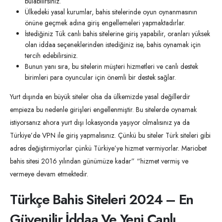
bulabilirsiniz.
Ülkedeki yasal kurumlar, bahis sitelerinde oyun oynanmasının
önüne geçmek adına giriş engellemeleri yapmaktadırlar.
İstediğiniz Tük canlı bahis sitelerine giriş yapabilir, oranları yüksek
olan iddaa seçeneklerinden istediğiniz ise, bahis oynamak için
tercih edebilirsiniz.
Bunun yanı sıra, bu sitelerin müşteri hizmetleri ve canlı destek
birimleri para oyuncular için önemli bir destek sağlar.
Yurt dışında en büyük siteler olsa da ülkemizde yasal değillerdir
empieza bu nedenle girişleri engellenmiştir. Bu sitelerde oynamak
istiyorsanız ahora yurt dışı lokasyonda yaşıyor olmalısınız ya da
Türkiye’de VPN ile giriş yapmalısınız. Çünkü bu siteler Türk siteleri gibi
adres değiştirmiyorlar çünkü Türkiye’ye hizmet vermiyorlar. Mariobet
bahis sitesi 2016 yılından günümüze kadar” “hizmet vermiş ve
vermeye devam etmektedir.
Türkçe Bahis Siteleri 2024 – En
Güvenilir İddaa Ve Yeni Canlı