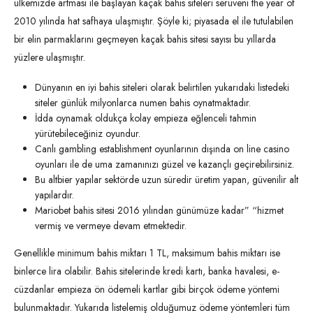
ülkemizde artması ile başlayan kaçak bahis siteleri serüveni the year of
2010 yılında hat safhaya ulaşmıştır. Şöyle ki; piyasada el ile tutulabilen
bir elin parmaklarını geçmeyen kaçak bahis sitesi sayısı bu yıllarda
yüzlere ulaşmıştır.
Dünyanın en iyi bahis siteleri olarak belirtilen yukarıdaki listedeki
siteler günlük milyonlarca numen bahis oynatmaktadır.
İdda oynamak oldukça kolay empieza eğlenceli tahmin
yürütebileceğiniz oyundur.
Canlı gambling establishment oyunlarının dışında on line casino
oyunları ile de uma zamanınızı güzel ve kazançlı geçirebilirsiniz.
Bu altbier yapılar sektörde uzun süredir üretim yapan, güvenilir alt
yapılardır.
Mariobet bahis sitesi 2016 yılından günümüze kadar” “hizmet
vermiş ve vermeye devam etmektedir.
Genellikle minimum bahis miktarı 1 TL, maksimum bahis miktarı ise
binlerce lira olabilir. Bahis sitelerinde kredi kartı, banka havalesi, e-
cüzdanlar empieza ön ödemeli kartlar gibi birçok ödeme yöntemi
bulunmaktadır. Yukarıda listelemiş olduğumuz ödeme yöntemleri tüm