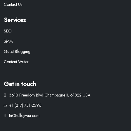
Contact Us
Services
SEO
SMM
Guest Blogging
Content Writer
Get in touch
3613 Freedom Blvd Champagne IL 61822 USA
+1 (217) 751-2596
hi@hellojivaa.com