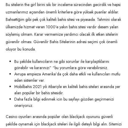
Bu sitelerin the girl birini sıkı bir inceleme sürecinden gecirdik ve hepsi
uzmanlarımız açısından önemli kriterlere göre yüksek puanlar aldılar.
Bahsettiğim gibi pek çok kaliteli bahis sitesi va piyasada. Tahmini olarak
ülkemizde hizmet veren 1000’e yakın bahis sitesi vardır desem yalan
söylemiş olmam. Karar vermemize yardımcı olacak ilk etken sitelerin
güvenilir olması. Güvenilir Bahis Sitelerinin adresi seçimi çok önemli
oluyor bu konuda.
Bu şekilde kullanıcıların ne gibi sorunlar ile karşılaştıklarını
görebilir ve kararınızı” “bu yorumlara göre verebilirsiniz.
Avrupa empieza Amerika’da çok daha etkili ve kullanıcıları mutlu
eden sistemler var.
Mobilbahis 2021 yılı itibariyle en kaliteli bahis siteleri arasında yer
alan popüler bir bahis sitesidir.
Daha fazla bilgi edinmek icin bu sayfayı gözden geçirmenizi
oneriyoruz.
Casino oyunları arasında popüler olan blackjack oyununu güvenli
şekilde oynamak için blackjack siteleri ile ilgili detaylı bilgi alın. Sitemizi