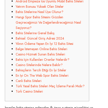
Android Empieza Ios Uyumlu Mobil Bahis Siteleri
Yatırım Bonusu Yüksek Olan Siteler
Bahis Sitelerine Nasıl Üye Olunur?
Hangi Spor Bahis Sitesinı Gözden
Geçireceğimizi Ve Değerlendireceğimizi Nasıl
Seçiyoruz?
Bahis Sitelerine Genel Bakış
Bahisal: Güncel Giriş Adresi 2024
Yılının Ödeme Yapan En İyi 12 Bahis Sitesi
Belge İstemeyen Online Bahis Siteleri
Casino Hizmeti Sunan Bahis Siteleri
Bahis Için Kullanılan Oranlar Nelerdir?
Casino Sitelerinde Nelere Bakılır?
Bahisçilerin Tercih Ettiği En İyi Siteler
En Iyi On The Web Spor Bahis Siteleri
Canlı Bahis Siteleri
Türk Yasal Bahis Siteleri Maç İzleme Paralı Mıdır?
Türk Casino Siteleri
İnsanlar bahis sitesine gelmeden ilk önce o sitenin güvenliğini ve