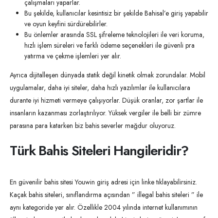
çalışmaları yaparlar.
Bu şekilde, kullanıcılar kesintisiz bir şekilde Bahisal’e giriş yapabilir
ve oyun keyfini sürdürebilirler.
Bu önlemler arasında SSL şifreleme teknolojileri ile veri koruma,
hızlı işlem süreleri ve farklı ödeme seçenekleri ile güvenli pra
yatırma ve çekme işlemleri yer alır.
Ayrıca dijitalleşen dünyada statik değil kinetik olmak zorundalar. Mobil
uygulamalar, daha iyi siteler, daha hızlı yazılımlar ile kullanıcılara
durante iyi hizmeti vermeye çalışıyorlar. Düşük oranlar, zor şartlar ile
insanların kazanması zorlaştırılıyor. Yüksek vergiler ile belli bir zümre
parasına para katarken biz bahis severler mağdur oluyoruz.
Türk Bahis Siteleri Hangileridir?
En güvenilir bahis sitesi Youwin giriş adresi için linke tıklayabilirsiniz.
Kaçak bahis siteleri, sınıflandırma açısından ” illegal bahis siteleri ” ile
aynı kategoride yer alır. Özellikle 2004 yılında internet kullanımının