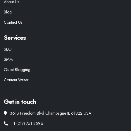
About Us
Blog
Contact Us
Services
SEO
SMM
Guest Blogging
Content Writer
Get in touch
3613 Freedom Blvd Champagne IL 61822 USA
+1 (217) 751-2596