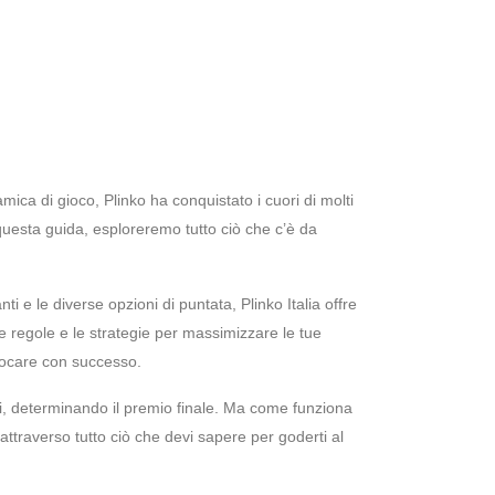
amica di gioco, Plinko ha conquistato i cuori di molti
questa guida, esploreremo tutto ciò che c’è da
i e le diverse opzioni di puntata, Plinko Italia offre
 regole e le strategie per massimizzare le tue
 giocare con successo.
oli, determinando il premio finale. Ma come funziona
attraverso tutto ciò che devi sapere per goderti al