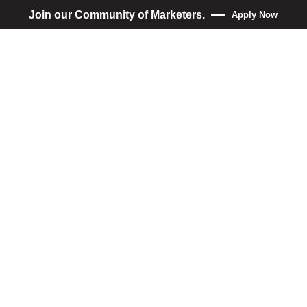
Join our Community of Marketers.
Apply Now