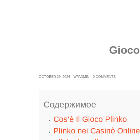
Gioco 
OCTOBER 29, 2024
WPADMIN
0 COMMENTS
Содержимое
Cos’è Il Gioco Plinko
Plinko nei Casinò Online