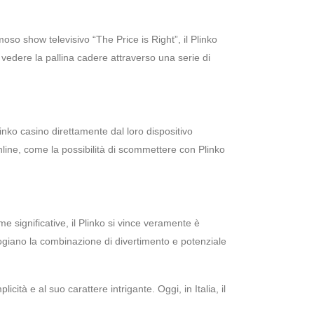
so show televisivo “The Price is Right”, il Plinko
vedere la pallina cadere attraverso una serie di
linko casino direttamente dal loro dispositivo
line, come la possibilità di scommettere con Plinko
e significative, il Plinko si vince veramente è
logiano la combinazione di divertimento e potenziale
cità e al suo carattere intrigante. Oggi, in Italia, il