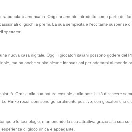
ltura popolare americana. Originariamente introdotto come parte del famo
ssionati di giochi a premi. La sua semplicità e l’eccitante suspense di 
i spettatori.
 una nuova casa digitale. Oggi, i giocatori italiani possono godere del P
ginale, ma ha anche subito alcune innovazioni per adattarsi al mondo on
larità. Grazie alla sua natura casuale e alla possibilità di vincere somm
ri. Le Plinko recensioni sono generalmente positive, con giocatori che e
l tempo e le tecnologie, mantenendo la sua attrattiva grazie alla sua sempli
un’esperienza di gioco unica e appagante.