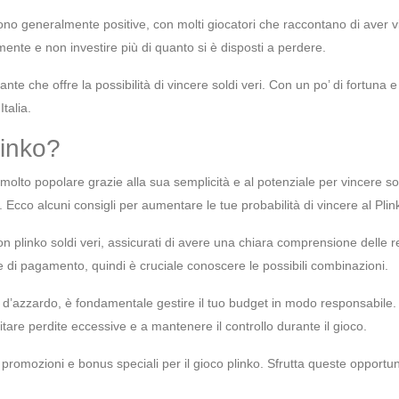
 sono generalmente positive, con molti giocatori che raccontano di aver v
ente e non investire più di quanto si è disposti a perdere.
ante che offre la possibilità di vincere soldi veri. Con un po’ di fortun
talia.
linko?
o molto popolare grazie alla sua semplicità e al potenziale per vincere so
 Ecco alcuni consigli per aumentare le tue probabilità di vincere al Plin
on plinko soldi veri, assicurati di avere una chiara comprensione delle 
sce di pagamento, quindi è cruciale conoscere le possibili combinazioni.
 d’azzardo, è fondamentale gestire il tuo budget in modo responsabile.
itare perdite eccessive e a mantenere il controllo durante il gioco.
 promozioni e bonus speciali per il gioco plinko. Sfrutta queste opportun
.