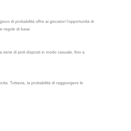
oco di probabilità offre ai giocatori l’opportunità di
e regole di base.
a serie di pioli disposti in modo casuale, fino a
cita. Tuttavia, la probabilità di raggiungere le