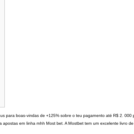
s para boas-vindas de +125% sobre o teu pagamento até R$ 2. 000 pr
ara apostas em linha mhh Most bet. A Mostbet tem um excelente livro 