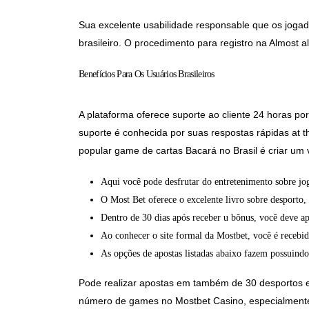
Sua excelente usabilidade responsable que os jogado
brasileiro. O procedimento para registro na Almost a
Benefícios Para Os Usuários Brasileiros
A plataforma oferece suporte ao cliente 24 horas por 
suporte é conhecida por suas respostas rápidas at th
popular game de cartas Bacará no Brasil é criar um 
Aqui você pode desfrutar do entretenimento sobre jo
O Most Bet oferece o excelente livro sobre desporto
Dentro de 30 dias após receber u bônus, você deve apo
Ao conhecer o site formal da Mostbet, você é recebid
As opções de apostas listadas abaixo fazem possuindo
Pode realizar apostas em também de 30 desportos e
número de games no Mostbet Casino, especialmente 