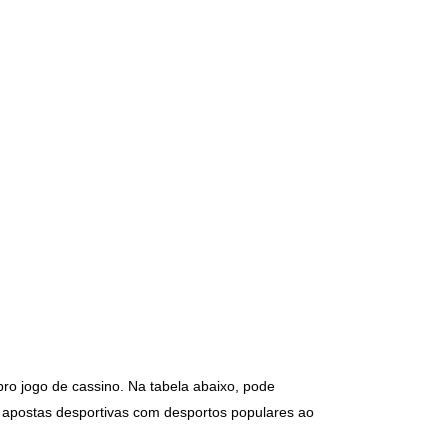
o jogo de cassino. Na tabela abaixo, pode
de apostas desportivas com desportos populares ao