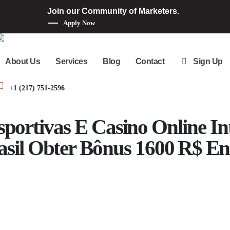
Join our Community of Marketers.
Apply Now
About Us
Services
Blog
Contact
Sign Up
+1 (217) 751-2596
ortivas E Casino Online Int
asil Obter Bônus 1600 R$ En