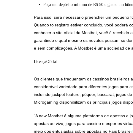
Faça um depósito mínimo de R$ 50 e ganhe um bônus 
Para isso, será necessário preencher um pequeno f
Quando to registro estiver concluído, você poderá c
conhecer o site oficial da Mostbet, você é recebido 
garantindo o qual mesmo os novatos possam se deriva
e sem complicações. A Mostbet é uma sociedad de ap
Licença Oficial
Os clientes que frequentam os cassinos brasileiros
considerável variedade para diferentes jogos para c
incluindo jackpot feature, pôquer, baccarat, jogos 
Microgaming disponibilizam os principais jogos dis
“A new Mostbet é alguma plataforma de apostas e jo
apostas ao vivo, jogos para cassino e esportes virt
meio dos entusiastas sobre apostas no País brasilei