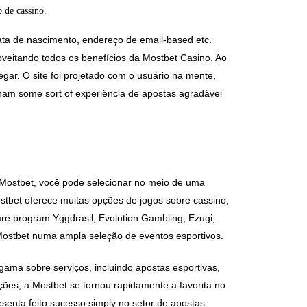
 de cassino.
ta de nascimento, endereço de email-based etc.
roveitando todos os benefícios da Mostbet Casino. Ao
egar. O site foi projetado com o usuário na mente,
ornam some sort of experiência de apostas agradável
a Mostbet, você pode selecionar no meio de uma
ostbet oferece muitas opções de jogos sobre cassino,
are program Yggdrasil, Evolution Gambling, Ezugi,
 Mostbet numa ampla seleção de eventos esportivos.
ama sobre serviços, incluindo apostas esportivas,
ções, a Mostbet se tornou rapidamente a favorita no
senta feito sucesso simply no setor de apostas