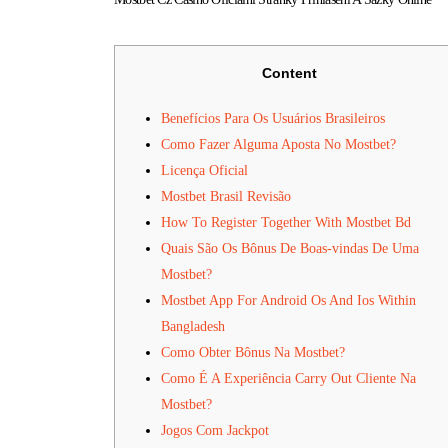
Content
Benefícios Para Os Usuários Brasileiros
Como Fazer Alguma Aposta No Mostbet?
Licença Oficial
Mostbet Brasil Revisão
How To Register Together With Mostbet Bd
Quais São Os Bônus De Boas-vindas De Uma
Mostbet?
Mostbet App For Android Os And Ios Within
Bangladesh
Como Obter Bônus Na Mostbet?
Como É A Experiência Carry Out Cliente Na
Mostbet?
Jogos Com Jackpot