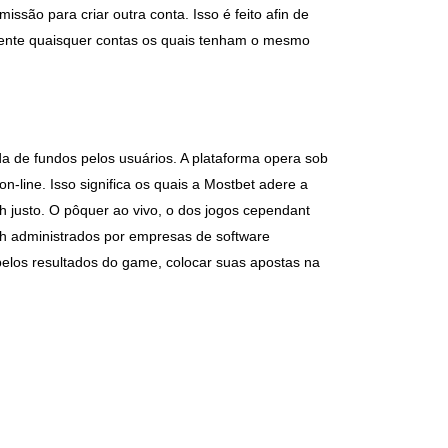
são para criar outra conta. Isso é feito afin de
amente quaisquer contas os quais tenham o mesmo
da de fundos pelos usuários. A plataforma opera sob
line. Isso significa os quais a Mostbet adere a
 justo. O pôquer ao vivo, o dos jogos cependant
eth administrados por empresas de software
elos resultados do game, colocar suas apostas na