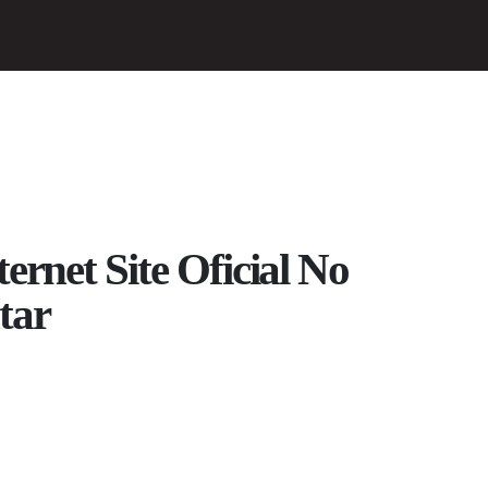
ernet Site Oficial No
tar