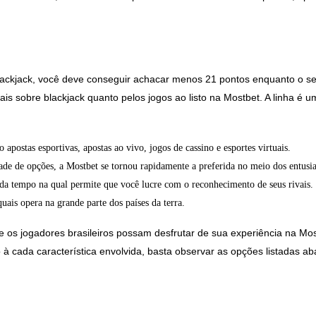
ckjack, você deve conseguir achacar menos 21 pontos enquanto o sel
ais sobre blackjack quanto pelos jogos ao listo na Mostbet. A linha é 
apostas esportivas, apostas ao vivo, jogos de cassino e esportes virtuais.
de de opções, a Mostbet se tornou rapidamente a preferida no meio dos entusias
nda tempo na qual permite que você lucre com o reconhecimento de seus rivais.
uais opera na grande parte dos países da terra.
e os jogadores brasileiros possam desfrutar de sua experiência na M
à cada característica envolvida, basta observar as opções listadas ab