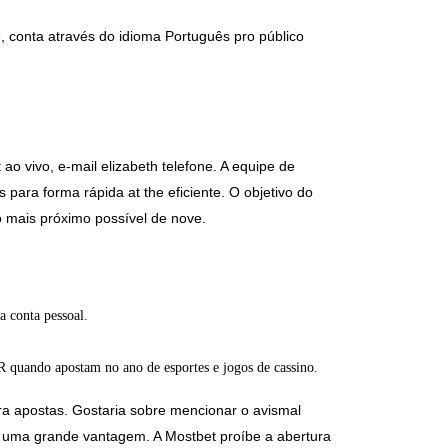
e, conta através do idioma Português pro público
ao vivo, e-mail elizabeth telefone. A equipe de
 para forma rápida at the eficiente. O objetivo do
o mais próximo possível de nove.
a conta pessoal.
BR quando apostam no ano de esportes e jogos de cassino.
a apostas. Gostaria sobre mencionar o avismal
 uma grande vantagem. A Mostbet proíbe a abertura