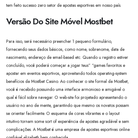
tem feito sucesso zero setor de apostas esportivas em nosso país.
Versão Do Site Móvel Mostbet
Para isso, será necessário preencher 1 pequeno formulário,
fornecendo seus dados básicos, como nome, sobrenome, data de
nascimento, endereço de email-based etc. Quando u registro estiver
concluído, você poderá começar a jogar teus” “games favoritos e
apostar em eventos esportivos, aproveitando todos operating-system
benefícios da Mostbet Casino. Ao conhecer o site formal da Mostbet,
você é recebido possuindo uma interface armonioso e amigável o
qual é fácil sobre navegar. O web-site foi projetado apresentando o
usuário no ano de mente, garantindo que mesmo os novatos possam
se orientar facilmente. O esquema de cores vibrantes e o layout
intuitivo tornam some sort of experiência de apostas agradável e sem
complicações. A Mostbet é uma empresa de apostas esportivas online
confiável elizabeth bem conhecida.