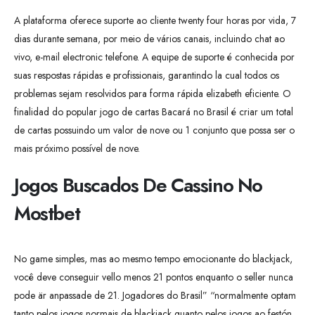
A plataforma oferece suporte ao cliente twenty four horas por vida, 7
dias durante semana, por meio de vários canais, incluindo chat ao
vivo, e-mail electronic telefone. A equipe de suporte é conhecida por
suas respostas rápidas e profissionais, garantindo la cual todos os
problemas sejam resolvidos para forma rápida elizabeth eficiente. O
finalidad do popular jogo de cartas Bacará no Brasil é criar um total
de cartas possuindo um valor de nove ou 1 conjunto que possa ser o
mais próximo possível de nove.
Jogos Buscados De Cassino No
Mostbet
No game simples, mas ao mesmo tempo emocionante do blackjack,
você deve conseguir vello menos 21 pontos enquanto o seller nunca
pode är anpassade de 21. Jogadores do Brasil” “normalmente optam
tanto pelos jogos normais de blackjack quanto pelos jogos ao festón