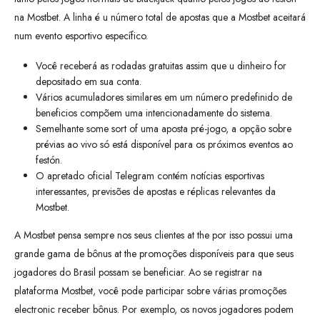
na Mostbet. A linha é u número total de apostas que a Mostbet aceitará
num evento esportivo específico.
Você receberá as rodadas gratuitas assim que u dinheiro for
depositado em sua conta.
Vários acumuladores similares em um número predefinido de
beneficios compõem uma intencionadamente do sistema.
Semelhante some sort of uma aposta pré-jogo, a opção sobre
prévias ao vivo só está disponível para os próximos eventos ao
festón.
O apretado oficial Telegram contém notícias esportivas
interessantes, previsões de apostas e réplicas relevantes da
Mostbet.
A Mostbet pensa sempre nos seus clientes at the por isso possui uma
grande gama de bônus at the promoções disponíveis para que seus
jogadores do Brasil possam se beneficiar. Ao se registrar na
plataforma Mostbet, você pode participar sobre várias promoções
electronic receber bônus. Por exemplo, os novos jogadores podem