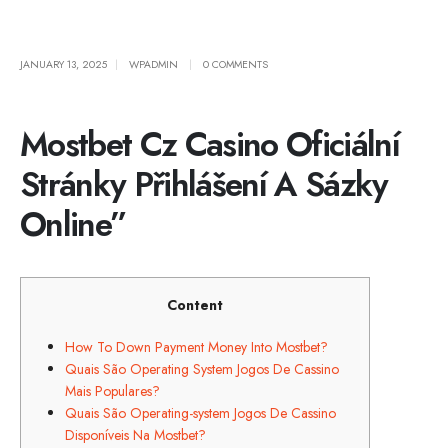
JANUARY 13, 2025
WPADMIN
0 COMMENTS
Mostbet Cz Casino Oficiální
Stránky Přihlášení A Sázky
Online”
Content
How To Down Payment Money Into Mostbet?
Quais São Operating System Jogos De Cassino
Mais Populares?
Quais São Operating-system Jogos De Cassino
Disponíveis Na Mostbet?