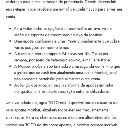
endereço para e-mail e moeda de preferência. Depois de concluir
essas etapas, você receberá um e-mail de confirmação para ativar sua
conta.
Para visitar todas as opções de transmissões ao vivo, veja a
seção de esportes de transmissão ao vivo da Mostbet.
Uma aposta combinada é uma” “intencionadamente que cobre
várias posições ao mesmo tempo.
A trampolín oferece suporte 24 horas por dia, 7 dias por
semana, por meio de bate-papo ao vivo, e-mail e telefone.
A Mostbet proíbe a abertura sobre uma segunda conta — o que
significa que se você tem atualmente uma conta Mostbet, você
não apresenta permissão para alimentar outra conta.
Ao longo dos anos, a nossa plataforma de apostas em linha
conquistou uma excelente reputação entre os utilizadores.
Uma variedade de jogos TOTO está disponível todos os dias no site
para apostas Mostbet, elizabeth todos eles são frequentemente
atualizados. Para os clientes os quais procuram alternativas afin de
apostar em TOTO no site sobre apostas, a Mostbet oferece incríveis