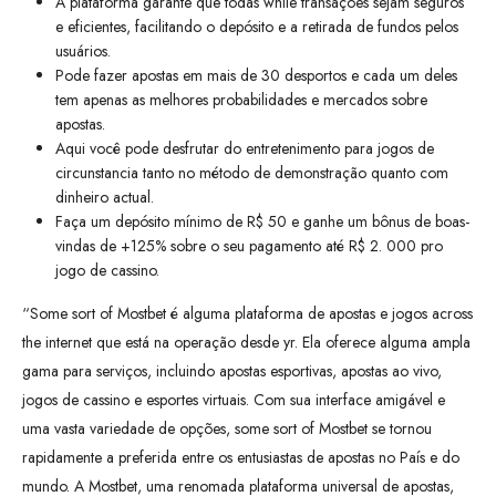
A plataforma garante que todas while transações sejam seguros
e eficientes, facilitando o depósito e a retirada de fundos pelos
usuários.
Pode fazer apostas em mais de 30 desportos e cada um deles
tem apenas as melhores probabilidades e mercados sobre
apostas.
Aqui você pode desfrutar do entretenimento para jogos de
circunstancia tanto no método de demonstração quanto com
dinheiro actual.
Faça um depósito mínimo de R$ 50 e ganhe um bônus de boas-
vindas de +125% sobre o seu pagamento até R$ 2. 000 pro
jogo de cassino.
“Some sort of Mostbet é alguma plataforma de apostas e jogos across
the internet que está na operação desde yr. Ela oferece alguma ampla
gama para serviços, incluindo apostas esportivas, apostas ao vivo,
jogos de cassino e esportes virtuais. Com sua interface amigável e
uma vasta variedade de opções, some sort of Mostbet se tornou
rapidamente a preferida entre os entusiastas de apostas no País e do
mundo. A Mostbet, uma renomada plataforma universal de apostas,