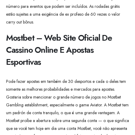
número para eventos que podem ser incluídos. As rodadas grátis
estão sujeitas a uma exigência de ex profeso de 60 vezes o valor
carry out bônus.
Mostbet – Web Site Oficial De
Cassino Online E Apostas
Esportivas
Pode fazer apostas em também de 30 desportos e cada o deles tem
somente as melhores probabilidades e mercados para apostas.
Gostaria sobre mencionar o grande número de jogos no Mostbet
Gambling establishment, especialmente o game Aviator. A Mostbet tem
um padrón de conta tranquilo, o que é uma grande vantagem. A
Mostbet proíbe a abertura sobre uma segunda conta — o que significa
que se você tem hoje em dia uma conta Mostbet, você não apresenta