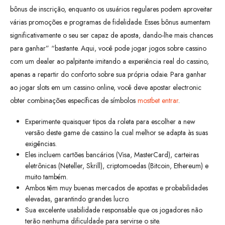
bônus de inscrição, enquanto os usuários regulares podem aproveitar
várias promoções e programas de fidelidade. Esses bônus aumentam
significativamente o seu ser capaz de aposta, dando-lhe mais chances
para ganhar” “bastante. Aqui, você pode jogar jogos sobre cassino
com um dealer ao palpitante imitando a experiência real do cassino,
apenas a repartir do conforto sobre sua própria odaie. Para ganhar
ao jogar slots em um cassino online, você deve apostar electronic
obter combinações específicas de símbolos
mostbet entrar
.
Experimente quaisquer tipos da roleta para escolher a new
versão deste game de cassino la cual melhor se adapta às suas
exigências.
Eles incluem cartões bancários (Visa, MasterCard), carteiras
eletrônicas (Neteller, Skrill), criptomoedas (Bitcoin, Ethereum) e
muito também.
Ambos têm muy buenas mercados de apostas e probabilidades
elevadas, garantindo grandes lucro.
Sua excelente usabilidade responsable que os jogadores não
terão nenhuma dificuldade para servirse o site.