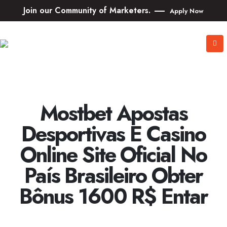
Join our Community of Marketers.
Apply Now
Mostbet Apostas
Desportivas E Casino
Online Site Oficial No
País Brasileiro Obter
Bônus 1600 R$ Entar