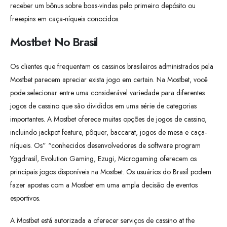
receber um bônus sobre boas-vindas pelo primeiro depósito ou
freespins em caça-níqueis conocidos.
Mostbet No Brasil
Os clientes que frequentam os cassinos brasileiros administrados pela
Mostbet parecem apreciar exista jogo em certain. Na Mostbet, você
pode selecionar entre uma considerável variedade para diferentes
jogos de cassino que são divididos em uma série de categorias
importantes. A Mostbet oferece muitas opções de jogos de cassino,
incluindo jackpot feature, pôquer, baccarat, jogos de mesa e caça-
níqueis. Os” “conhecidos desenvolvedores de software program
Yggdrasil, Evolution Gaming, Ezugi, Microgaming oferecem os
principais jogos disponíveis na Mostbet. Os usuários do Brasil podem
fazer apostas com a Mostbet em uma ampla decisão de eventos
esportivos.
A Mostbet está autorizada a oferecer serviços de cassino at the