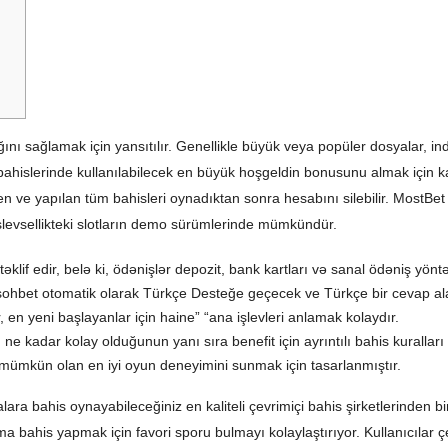
ğını sağlamak için yansıtılır. Genellikle büyük veya popüler dosyalar, i
bahislerinde kullanılabilecek en büyük hoşgeldin bonusunu almak için k
ikten ve yapılan tüm bahisleri oynadıktan sonra hesabını silebilir. MostB
evsellikteki slotların demo sürümlerinde mümkündür.
klif edir, belə ki, ödənişlər depozit, bank kartları və sanal ödəniş yöntəm
sohbet otomatik olarak Türkçe Desteğe geçecek ve Türkçe bir cevap al
, en yeni başlayanlar için haine” “ana işlevleri anlamak kolaydır.
kadar kolay olduğunun yanı sıra benefit için ayrıntılı bahis kuralları 
e mümkün olan en iyi oyun deneyimini sunmak için tasarlanmıştır.
valara bahis oynayabileceğiniz en kaliteli çevrimiçi bahis şirketlerinden
ma bahis yapmak için favori sporu bulmayı kolaylaştırıyor. Kullanıcılar 