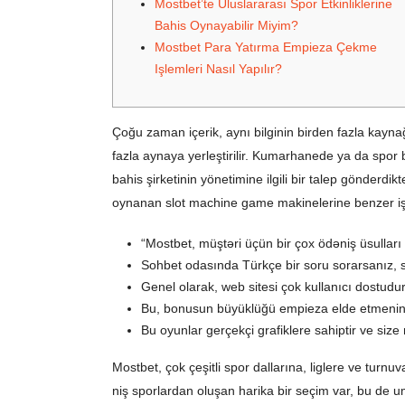
Mostbet’te Uluslararası Spor Etkinliklerine
Bahis Oynayabilir Miyim?
Mostbet Para Yatırma Empieza Çekme
Işlemleri Nasıl Yapılır?
Çoğu zaman içerik, aynı bilginin birden fazla kayna
fazla aynaya yerleştirilir. Kumarhanede ya da spor 
bahis şirketinin yönetimine ilgili bir talep gönderd
oynanan slot machine game makinelerine benzer işl
“Mostbet, müştəri üçün bir çox ödəniş üsulları tə
Sohbet odasında Türkçe bir soru sorarsanız, 
Genel olarak, web sitesi çok kullanıcı dostudur
Bu, bonusun büyüklüğü empieza elde etmenin ne 
Bu oyunlar gerçekçi grafiklere sahiptir ve siz
Mostbet, çok çeşitli spor dallarına, liglere ve turnu
niş sporlardan oluşan harika bir seçim var, bu de u