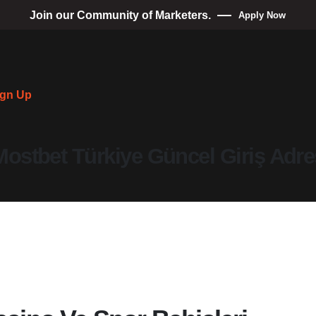
Join our Community of Marketers.
Apply Now
ign Up
Mostbet Türkiye Güncel Giriş Adre