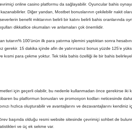
çevrimiçi online casino platformu da sağlayabilir. Oyuncular bahis oyna
kazanabilirler. Diğer yandan, Mostbet bonuslarının çekilebilir nakit ola
everlerin benefit miktarının belirli bir katını belirli bahis oranlarında oy
koşulları dikkatlice okumaları ve anlamaları çok önemlidir.
 tutarın% 100’ünün ilk para yatırma işlemini yaptıktan sonra hesabınıza 
ız gerekir. 15 dakika içinde afin de yatırırsanız bonus yüzde 125’e yü
ısmi para çekme yoktur. Tek tıkla bahis özelliği ile bir bahis belirleyeb
metleri için geçerli olabilir, bu nedenle kullanmadan önce gerekirse iki 
 itibaren bu platformun bonusları ve promosyon kodları neticesinde da
ınızı hızlıca oluşturabilir ve avantajlarını ve dezavantajlarını kendiniz 
örev başında olduğu resmi website sitesinde çevrimiçi sohbet de bulun
tistikleri ve üç ek sekme var.