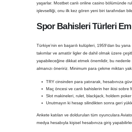
yaşarlar. Mostbet canlı online casino bölümünde ru
işlevselliği, onu ilk kez gören yeni biri tarafından b
Spor Bahisleri Türleri Em
Türkiye’nin en başarılı kulüpleri, 1959’dan bu ya
takımlar ve amatör ligler de dahil olmak üzere çeşit
yapabileceğine dikkat etmek önemlidir, bu nedenle s
almanızı öneririz. Minimum para çekme miktarı yakl
TRY cinsinden para yatırarak, hesabınıza güveni
Maç öncesi ve canlı bahislerin her ikisi sobre 
Slot makineleri, rulet, blackjack, holdem poker
Unutmayın ki hesap silindikten sonra geri yü
Ankete katılan ve doldurulan tüm oyunculara Aviator 
medya hesabıyla kişisel hesabınıza giriş yapabilirle