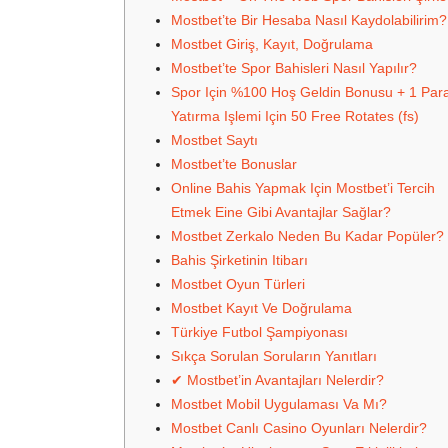
Mostbet’te Bir Hesaba Nasıl Kaydolabilirim?
Mostbet Giriş, Kayıt, Doğrulama
Mostbet’te Spor Bahisleri Nasıl Yapılır?
Spor Için %100 Hoş Geldin Bonusu + 1 Par
Yatırma Işlemi Için 50 Free Rotates (fs)
Mostbet Saytı
Mostbet’te Bonuslar
Online Bahis Yapmak Için Mostbet’i Tercih
Etmek Eine Gibi Avantajlar Sağlar?
Mostbet Zerkalo Neden Bu Kadar Popüler?
Bahis Şirketinin Itibarı
Mostbet Oyun Türleri
Mostbet Kayıt Ve Doğrulama
Türkiye Futbol Şampiyonası
Sıkça Sorulan Soruların Yanıtları
✔ Mostbet’in Avantajları Nelerdir?
Mostbet Mobil Uygulaması Va Mı?
Mostbet Canlı Casino Oyunları Nelerdir?