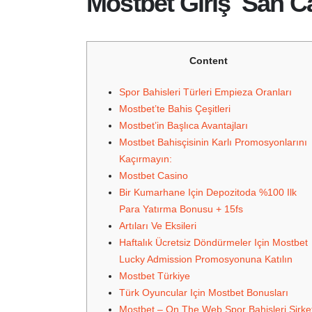
Mostbet Giriş ️ Sah C
Content
Spor Bahisleri Türleri Empieza Oranları
Mostbet’te Bahis Çeşitleri
Mostbet’in Başlıca Avantajları
Mostbet Bahisçisinin Karlı Promosyonlarını
Kaçırmayın:
Mostbet Casino
Bir Kumarhane Için Depozitoda %100 Ilk
Para Yatırma Bonusu + 15fs
Artıları Ve Eksileri
Haftalık Ücretsiz Döndürmeler Için Mostbet
Lucky Admission Promosyonuna Katılın
Mostbet Türkiye
Türk Oyuncular Için Mostbet Bonusları
Mostbet – On The Web Spor Bahisleri Şirket