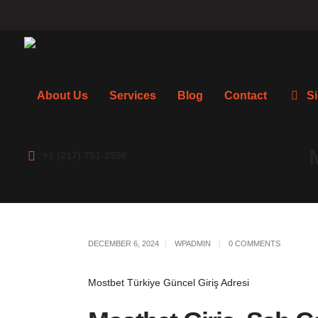
About Us
Services
Blog
Contact
S
+1 (217) 751-2596
DECEMBER 6, 2024
WPADMIN
0 COMMENTS
Mostbet Türkiye Güncel Giriş Adresi