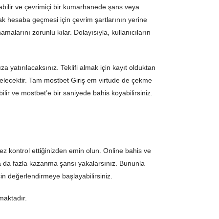
yabilir ve çevrimiçi bir kumarhanede şans veya
rak hesaba geçmesi için çevrim şartlarının yerine
namalarını zorunlu kılar. Dolayısıyla, kullanıcıların
yatırılacaksınız. Teklifi almak için kayıt olduktan
kselecektir. Tam mostbet Giriş em virtude de çekme
ilir ve mostbet’e bir saniyede bahis koyabilirsiniz.
kez kontrol ettiğinizden emin olun. Online bahis ve
ha da fazla kazanma şansı yakalarsınız. Bununla
için değerlendirmeye başlayabilirsiniz.
maktadır.