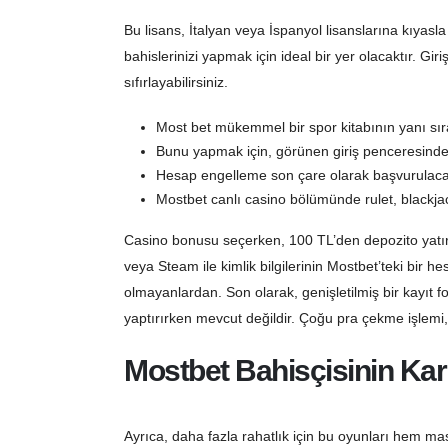
Bu lisans, İtalyan veya İspanyol lisanslarına kıyasl
bahislerinizi yapmak için ideal bir yer olacaktır. Gir
sıfırlayabilirsiniz.
Most bet mükemmel bir spor kitabının yanı sır
Bunu yapmak için, görünen giriş penceresinde
Hesap engelleme son çare olarak başvurulacak 
Mostbet canlı casino bölümünde rulet, blackjac
Casino bonusu seçerken, 100 TL’den depozito yatırı
veya Steam ile kimlik bilgilerinin Mostbet’teki bir 
olmayanlardan. Son olarak, genişletilmiş bir kayıt fo
yaptırırken mevcut değildir. Çoğu pra çekme işlemi
Mostbet Bahisçisinin Kar
Ayrıca, daha fazla rahatlık için bu oyunları hem m