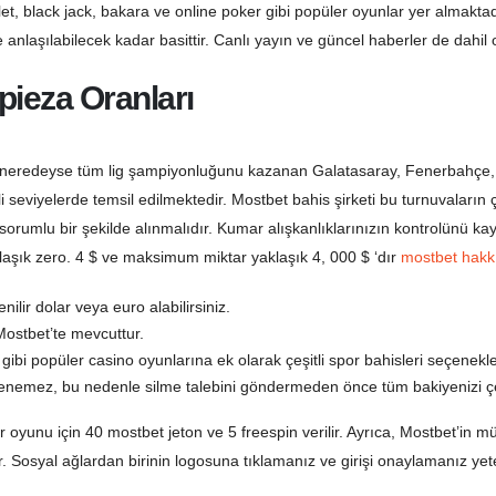
let, black jack, bakara ve online poker gibi popüler oyunlar yer almakt
ile anlaşılabilecek kadar basittir. Canlı yayın ve güncel haberler de dahil
pieza Oranları
na neredeyse tüm lig şampiyonluğunu kazanan Galatasaray, Fenerbahçe,
li seviyelerde temsil edilmektedir. Mostbet bahis şirketi bu turnuvaları
orumlu bir şekilde alınmalıdır. Kumar alışkanlıklarınızın kontrolünü ka
aşık zero. 4 $ ve maksimum miktar yaklaşık 4, 000 $ ‘dır
mostbet hakk
lir dolar veya euro alabilirsiniz.
Mostbet’te mevcuttur.
 gibi popüler casino oyunlarına ek olarak çeşitli spor bahisleri seçenekl
klenemez, bu nedenle silme talebini göndermeden önce tüm bakiyenizi ç
oyunu için 40 mostbet jeton ve 5 freespin verilir. Ayrıca, Mostbet’in müş
r. Sosyal ağlardan birinin logosuna tıklamanız ve girişi onaylamanız yeter