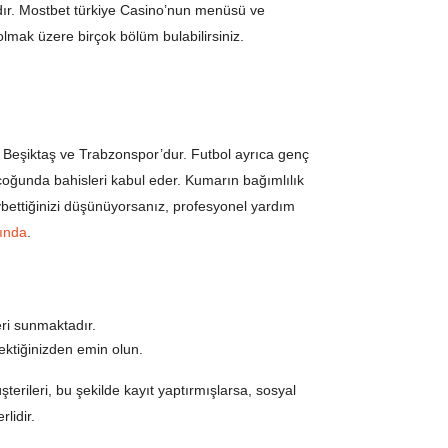
adır. Mostbet türkiye Casino’nun menüsü ve
 olmak üzere birçok bölüm bulabilirsiniz.
 Beşiktaş ve Trabzonspor’dur. Futbol ayrıca genç
n çoğunda bahisleri kabul eder. Kumarın bağımlılık
ybettiğinizi düşünüyorsanız, profesyonel yardım
ında
.
eri sunmaktadır.
ektiğinizden emin olun.
terileri, bu şekilde kayıt yaptırmışlarsa, sosyal
lidir.