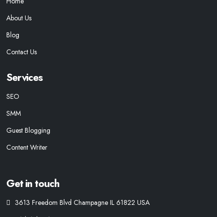
Home
About Us
Blog
Contact Us
Services
SEO
SMM
Guest Blogging
Content Writer
Get in touch
3613 Freedom Blvd Champagne IL 61822 USA