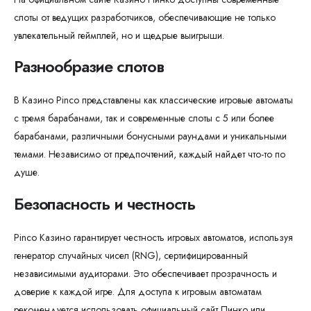
слоты от ведущих разработчиков, обеспечивающие не только
увлекательный геймплей, но и щедрые выигрыши.
Разнообразие слотов
В Казино Pinco представлены как классические игровые автоматы
с тремя барабанами, так и современные слоты с 5 или более
барабанами, различными бонусными раундами и уникальными
темами. Независимо от предпочтений, каждый найдет что-то по
душе.
Безопасность и честность
Pinco Казино гарантирует честность игровых автоматов, используя
генератор случайных чисел (RNG), сертифицированный
независимыми аудиторами. Это обеспечивает прозрачность и
доверие к каждой игре. Для доступа к игровым автоматам
рекомендуется использовать официальный сайт Пинко или