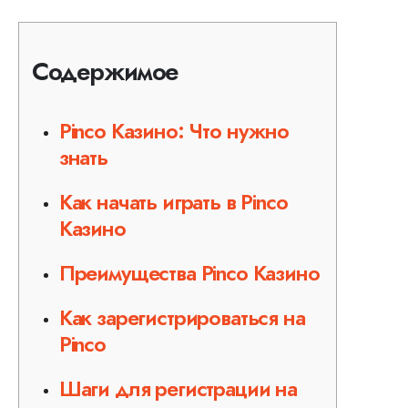
Содержимое
Pinco Казино: Что нужно
знать
Как начать играть в Pinco
Казино
Преимущества Pinco Казино
Как зарегистрироваться на
Pinco
Шаги для регистрации на