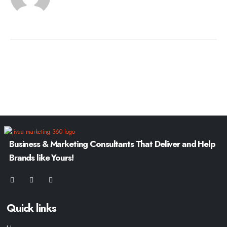
Business & Marketing Consultants That Deliver and Help
Brands like Yours!
Quick links