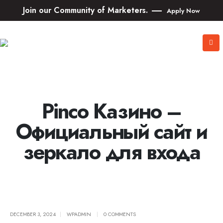
Join our Community of Marketers.
Apply Now
Pinco Казино –
Официальный сайт и
зеркало для входа
DECEMBER 3, 2024
WPADMIN
0 COMMENTS