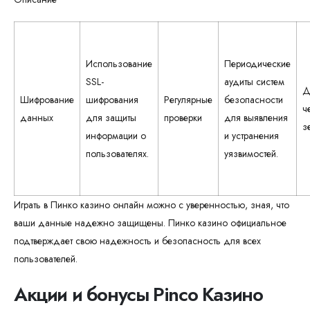
Использование
Периодические
SSL-
аудиты систем
Д
Шифрование
шифрования
Регулярные
безопасности
ч
данных
для защиты
проверки
для выявления
з
информации о
и устранения
пользователях.
уязвимостей.
Играть в Пинко казино онлайн можно с уверенностью, зная, что
ваши данные надежно защищены. Пинко казино официальное
подтверждает свою надежность и безопасность для всех
пользователей.
Акции и бонусы Pinco Казино