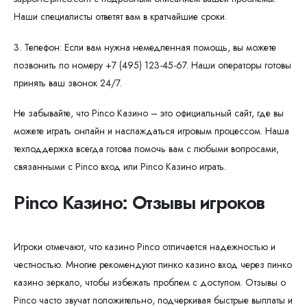
Наши специалисты ответят вам в кратчайшие сроки.
3. Телефон: Если вам нужна немедленная помощь, вы можете
позвонить по номеру +7 (495) 123-45-67. Наши операторы готовы
принять ваш звонок 24/7.
Не забывайте, что Pinco Казино – это официальный сайт, где вы
можете играть онлайн и наслаждаться игровым процессом. Наша
техподдержка всегда готова помочь вам с любыми вопросами,
связанными с Pinco вход или Pinco Казино играть.
Pinco Казино: Отзывы игроков
Игроки отмечают, что казино Pinco отличается надежностью и
честностью. Многие рекомендуют пинко казино вход через пинко
казино зеркало, чтобы избежать проблем с доступом. Отзывы о
Pinco часто звучат положительно, подчеркивая быстрые выплаты и