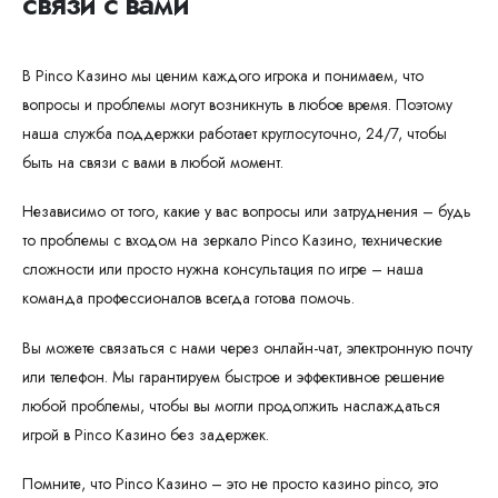
связи с вами
В Pinco Казино мы ценим каждого игрока и понимаем, что
вопросы и проблемы могут возникнуть в любое время. Поэтому
наша служба поддержки работает круглосуточно, 24/7, чтобы
быть на связи с вами в любой момент.
Независимо от того, какие у вас вопросы или затруднения – будь
то проблемы с входом на зеркало Pinco Казино, технические
сложности или просто нужна консультация по игре – наша
команда профессионалов всегда готова помочь.
Вы можете связаться с нами через онлайн-чат, электронную почту
или телефон. Мы гарантируем быстрое и эффективное решение
любой проблемы, чтобы вы могли продолжить наслаждаться
игрой в Pinco Казино без задержек.
Помните, что Pinco Казино – это не просто казино pinco, это