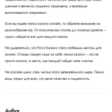
данные и финансы надежно защищены, а выигрыши
выплачиваются оперативно.
Если вы ищете пинко казино онлайн, то обратите внимание на
разнообразие игр. От классических слотов до сложных рулеток –
здесь найдется все для каждого игрока.
Не удивительно, что Pinco Казино стало любимым местом для
многих. Отзывы говорят сами за себя: пинко казино – это не
просто казино, а место, где каждый найдет свое счастье.
Не упустите шанс стать частью этого увлекательного мира. Пинко
вход открыт для всех, кто ценит качество и надежность.
Author