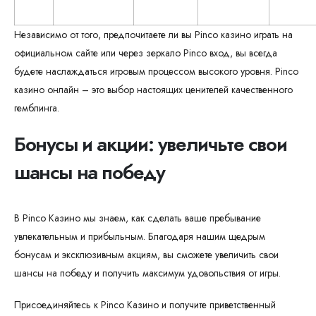
Независимо от того, предпочитаете ли вы Pinco казино играть на
официальном сайте или через зеркало Pinco вход, вы всегда
будете наслаждаться игровым процессом высокого уровня. Pinco
казино онлайн – это выбор настоящих ценителей качественного
гемблинга.
Бонусы и акции: увеличьте свои
шансы на победу
В Pinco Казино мы знаем, как сделать ваше пребывание
увлекательным и прибыльным. Благодаря нашим щедрым
бонусам и эксклюзивным акциям, вы сможете увеличить свои
шансы на победу и получить максимум удовольствия от игры.
Присоединяйтесь к Pinco Казино и получите приветственный