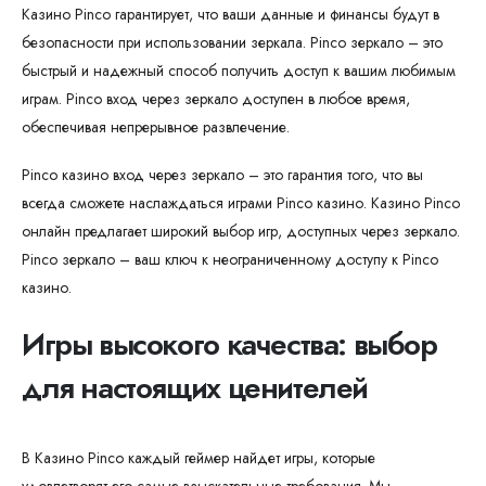
Казино Pinco гарантирует, что ваши данные и финансы будут в
безопасности при использовании зеркала. Pinco зеркало – это
быстрый и надежный способ получить доступ к вашим любимым
играм. Pinco вход через зеркало доступен в любое время,
обеспечивая непрерывное развлечение.
Pinco казино вход через зеркало – это гарантия того, что вы
всегда сможете наслаждаться играми Pinco казино. Казино Pinco
онлайн предлагает широкий выбор игр, доступных через зеркало.
Pinco зеркало – ваш ключ к неограниченному доступу к Pinco
казино.
Игры высокого качества: выбор
для настоящих ценителей
В Казино Pinco каждый геймер найдет игры, которые
удовлетворят его самые взыскательные требования. Мы