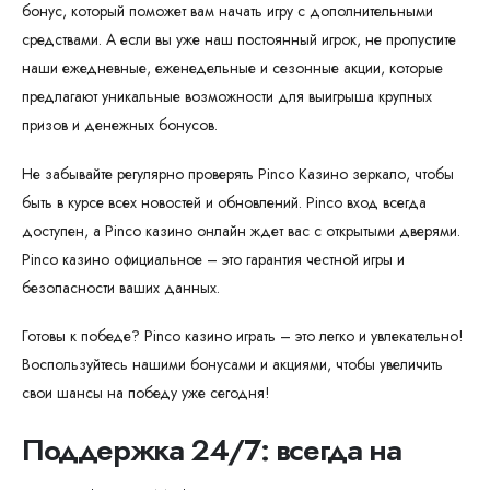
бонус, который поможет вам начать игру с дополнительными
средствами. А если вы уже наш постоянный игрок, не пропустите
наши ежедневные, еженедельные и сезонные акции, которые
предлагают уникальные возможности для выигрыша крупных
призов и денежных бонусов.
Не забывайте регулярно проверять Pinco Казино зеркало, чтобы
быть в курсе всех новостей и обновлений. Pinco вход всегда
доступен, а Pinco казино онлайн ждет вас с открытыми дверями.
Pinco казино официальное – это гарантия честной игры и
безопасности ваших данных.
Готовы к победе? Pinco казино играть – это легко и увлекательно!
Воспользуйтесь нашими бонусами и акциями, чтобы увеличить
свои шансы на победу уже сегодня!
Поддержка 24/7: всегда на