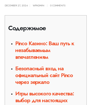
DECEMBER 27, 2024
WPADMIN
0 COMMENTS
Содержимое
Pinco Казино: Ваш путь к
незабываемым
впечатлениям
Безопасный вход на
официальный сайт Pinco
через зеркало
Игры высокого качества:
выбор для настоящих