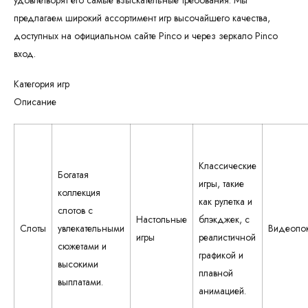
предлагаем широкий ассортимент игр высочайшего качества,
доступных на официальном сайте Pinco и через зеркало Pinco
вход.
Категория игр
Описание
Классические
Богатая
игры, такие
коллекция
как рулетка и
слотов с
Настольные
блэкджек, с
Слоты
увлекательными
Видеопо
игры
реалистичной
сюжетами и
графикой и
высокими
плавной
выплатами.
анимацией.