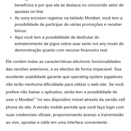
benefícios e por que ela se destaca no concorrido setor de
apostas on-line.
Ao sony ericsson registrar na tablado Mostbet, você tem a
possibilidade de participar de várias promoções e receber
bônus.
Aqui você tem a possibilidade de desfrutar do
entretenimento de jogos sobre azar tanto not any modo de
demonstração quanto com recurso financeiro real.
Ele contém todas as características electronic funcionalidades
das versões anteriores, e es efectivo de forma impecável. Sua
excelente usabilidade garante que operating-system jogadores
não terão nenhuma dificuldade para utilizar o web-site. Se você
prefere não baixar u aplicativo, ainda tem a possibilidade de
usar o Mostbet” “no seu dispositivo móvel através da versão cell
phone do site. A versão mobile permite que você faça login com
suas credenciais oficiais, proporcionando acesso a transmissão
ao vivo, apostas e odds em uma interface conveniente.