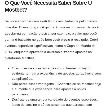
O Que Você Necessita Saber Sobre U
Mostbet?
Se você adivinhar com exatidão os resultados de pelo menos
nine dos 15 eventos, você ganhará uma recompensa. Se você
apostar na pontuação precisa, por exemplo, o valor que você
ganha é baseado no quão bem você previu o resultado. Cobri
eventos esportivos significativas, como a Copa do Mundo de
2014, enquanto aproveito a diversão elizabeth apostas na
plataforma Mostbet.
O sinopsis de cores vibrantes como também o layout
evidente tornam a experiência de apostas agradável e sem
complicações.
Não perca essas vantagens – Cadastre-se na Mostbet hoje
e aumente sua experiência para apostas a novos
patamares.
Desfrute de uma ampla variedade de eventos esportivos,
jogos de cassino e bônus atraentes que acrescentam