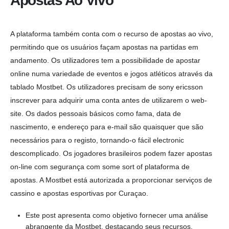
Apostas Ao Vivo
A plataforma também conta com o recurso de apostas ao vivo,
permitindo que os usuários façam apostas na partidas em
andamento. Os utilizadores tem a possibilidade de apostar
online numa variedade de eventos e jogos atléticos através da
tablado Mostbet. Os utilizadores precisam de sony ericsson
inscrever para adquirir uma conta antes de utilizarem o web-
site. Os dados pessoais básicos como fama, data de
nascimento, e endereço para e-mail são quaisquer que são
necessários para o registo, tornando-o fácil electronic
descomplicado. Os jogadores brasileiros podem fazer apostas
on-line com segurança com some sort of plataforma de
apostas. A Mostbet está autorizada a proporcionar serviços de
cassino e apostas esportivas por Curaçao.
Este post apresenta como objetivo fornecer uma análise
abrangente da Mostbet, destacando seus recursos,