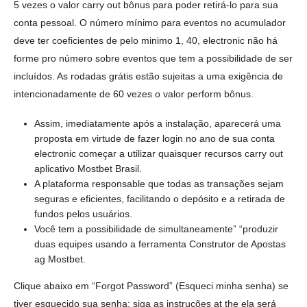
5 vezes o valor carry out bônus para poder retirá-lo para sua
conta pessoal. O número mínimo para eventos no acumulador
deve ter coeficientes de pelo minimo 1, 40, electronic não há
forme pro número sobre eventos que tem a possibilidade de ser
incluídos. As rodadas grátis estão sujeitas a uma exigência de
intencionadamente de 60 vezes o valor perform bônus.
Assim, imediatamente após a instalação, aparecerá uma
proposta em virtude de fazer login no ano de sua conta
electronic começar a utilizar quaisquer recursos carry out
aplicativo Mostbet Brasil.
A plataforma responsable que todas as transações sejam
seguras e eficientes, facilitando o depósito e a retirada de
fundos pelos usuários.
Você tem a possibilidade de simultaneamente” “produzir
duas equipes usando a ferramenta Construtor de Apostas
ag Mostbet.
Clique abaixo em “Forgot Password” (Esqueci minha senha) se
tiver esquecido sua senha; siga as instruções at the ela será