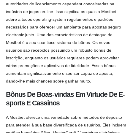
autoridades de licenciamento cependant conceituadas na
indústria de jogos on-line. Isso significa os quais a Mostbet
adere a todos operating-system regulamentos e padrões
necessários para oferecer um ambiente para apostas seguro
electronic justo. Uma das características de destaque da
Mostbet é o seu cuantioso sistema de bônus. Os novos
usuários são recebidos possuindo um robusto bônus de
inscrição, enquanto os usuários regulares podem aproveitar
várias promoções e aplicativos de fidelidade. Esses bônus
aumentam significativamente o seu ser capaz de aposta,
dando-lhe mais chances sobre ganhar muito.
Bônus De Boas-vindas Em Virtude De E-
sports E Cassinos
A Mostbet oferece uma variedade sobre métodos de deposito
para atender à sua base diversificada de usuários. Eles incluem
cartões bancários (Visa, MasterCard),” “carteiras eletrônicas