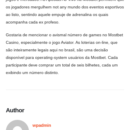
os jogadores mergulhem not any mundo dos eventos esportivos
ao listo, sentindo aquele empuje de adrenalina os quais
acompanha cada ex profeso.
Gostaria de mencionar o avismal número de games no Mostbet
Casino, especialmente o jogo Aviator. As loterias on-line, que
são inteiramente legais aqui no brasil, são uma decisão
disponível para operating-system usuários da Mostbet. Cada
participante deve comprar um total de seis bilhetes, cada um
exibindo um número distinto.
Author
wpadmin