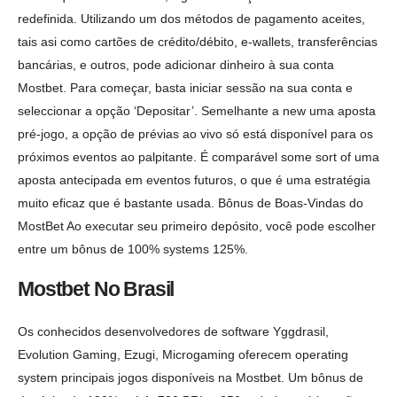
redefinida. Utilizando um dos métodos de pagamento aceites,
tais asi como cartões de crédito/débito, e-wallets, transferências
bancárias, e outros, pode adicionar dinheiro à sua conta
Mostbet. Para começar, basta iniciar sessão na sua conta e
seleccionar a opção ‘Depositar’. Semelhante a new uma aposta
pré-jogo, a opção de prévias ao vivo só está disponível para os
próximos eventos ao palpitante. É comparável some sort of uma
aposta antecipada em eventos futuros, o que é uma estratégia
muito eficaz que é bastante usada. Bônus de Boas-Vindas do
MostBet Ao executar seu primeiro depósito, você pode escolher
entre um bônus de 100% systems 125%.
Mostbet No Brasil
Os conhecidos desenvolvedores de software Yggdrasil,
Evolution Gaming, Ezugi, Microgaming oferecem operating
system principais jogos disponíveis na Mostbet. Um bônus de