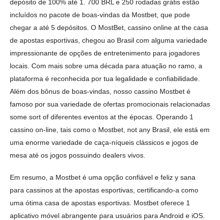
depósito de 100% até 1. 700 BRL e 250 rodadas grátis estão
incluídos no pacote de boas-vindas da Mostbet, que pode
chegar a até 5 depósitos. O MostBet, cassino online at the casa
de apostas esportivas, chegou ao Brasil com alguma variedade
impressionante de opções de entretenimento para jogadores
locais. Com mais sobre uma década para atuação no ramo, a
plataforma é reconhecida por tua legalidade e confiabilidade.
Além dos bônus de boas-vindas, nosso cassino Mostbet é
famoso por sua variedade de ofertas promocionais relacionadas
some sort of diferentes eventos at the épocas. Operando 1
cassino on-line, tais como o Mostbet, not any Brasil, ele está em
uma enorme variedade de caça-níqueis clássicos e jogos de
mesa até os jogos possuindo dealers vivos.
Em resumo, a Mostbet é uma opção confiável e feliz y sana
para cassinos at the apostas esportivas, certificando-a como
uma ótima casa de apostas esportivas. Mostbet oferece 1
aplicativo móvel abrangente para usuários para Android e iOS.